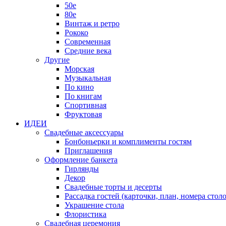
50е
80е
Винтаж и ретро
Рококо
Современная
Средние века
Другие
Морская
Музыкальная
По кино
По книгам
Спортивная
Фруктовая
ИДЕИ
Свадебные аксессуары
Бонбоньерки и комплименты гостям
Приглашения
Оформление банкета
Гирлянды
Декор
Свадебные торты и десерты
Рассадка гостей (карточки, план, номера столо
Украшение стола
Флористика
Свадебная церемония