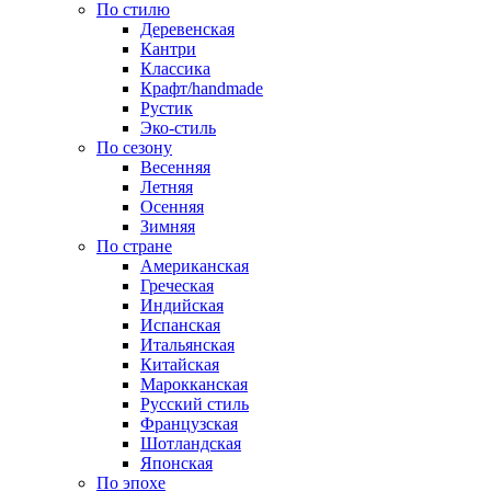
По стилю
Деревенская
Кантри
Классика
Крафт/handmade
Рустик
Эко-стиль
По сезону
Весенняя
Летняя
Осенняя
Зимняя
По стране
Американская
Греческая
Индийская
Испанская
Итальянская
Китайская
Марокканская
Русский стиль
Французская
Шотландская
Японская
По эпохе