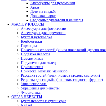
Аксессуары для церемонии
Арки
Дети на свадьбе
Дорожка к арке
Свадебные указатели и баннеры
МАСТЕР-КЛАССЫ
Аксессуары для фотосессии
Аксессуары для церемонии
Букет и бутоньерка
Бонбоньерки
Гирлянды
Пожелания от гостей (книга пожеланий, дерево по
Подвязка невесты
Подсвечники
Подушечка для колец
Приглашения
Прическа, макияж, маникюр
Рассадка гостей (план, номера столов, карточки)
Рецепты для свадьбы (напитки, сладости, фуршет)
Украшение зала
Украшения для невесты
Флористика
ОБРАЗ НЕВЕСТЫ
Букет невесты и бутоньерка
Nail art