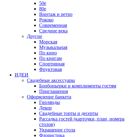
50е
80е
Винтаж и ретро
Рококо
Современная
Средние века
Другие
Морская
Музыкальная
По кино
По книгам
Спортивная
Фруктовая
ИДЕИ
Свадебные аксессуары
Бонбоньерки и комплименты гостям
Приглашения
Оформление банкета
Гирлянды
Декор
Свадебные торты и десерты
Рассадка гостей (карточки, план, номера
столов)
Украшение стола
Флористика