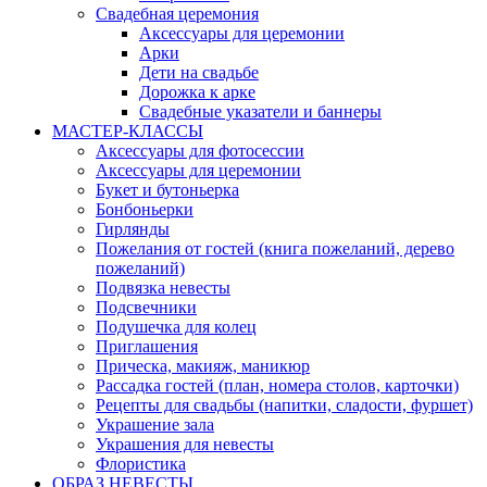
Свадебная церемония
Аксессуары для церемонии
Арки
Дети на свадьбе
Дорожка к арке
Свадебные указатели и баннеры
МАСТЕР-КЛАССЫ
Аксессуары для фотосессии
Аксессуары для церемонии
Букет и бутоньерка
Бонбоньерки
Гирлянды
Пожелания от гостей (книга пожеланий, дерево
пожеланий)
Подвязка невесты
Подсвечники
Подушечка для колец
Приглашения
Прическа, макияж, маникюр
Рассадка гостей (план, номера столов, карточки)
Рецепты для свадьбы (напитки, сладости, фуршет)
Украшение зала
Украшения для невесты
Флористика
ОБРАЗ НЕВЕСТЫ