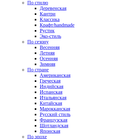
По стилю
Деревенская
Кантри
Классика
Крафт/handmade
Рустик
Эко-стиль
По сезону
Весенняя
Летняя
Осенняя
Зимняя
По стране
Американская
Греческая
Индийская
Испанская
Итальянская
Китайская
Марокканская
Русский стиль
Французская
Шотландская
Японская
По эпохе