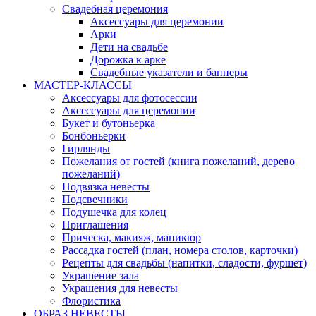
Свадебная церемония
Аксессуары для церемонии
Арки
Дети на свадьбе
Дорожка к арке
Свадебные указатели и баннеры
МАСТЕР-КЛАССЫ
Аксессуары для фотосессии
Аксессуары для церемонии
Букет и бутоньерка
Бонбоньерки
Гирлянды
Пожелания от гостей (книга пожеланий, дерево
пожеланий)
Подвязка невесты
Подсвечники
Подушечка для колец
Приглашения
Прическа, макияж, маникюр
Рассадка гостей (план, номера столов, карточки)
Рецепты для свадьбы (напитки, сладости, фуршет)
Украшение зала
Украшения для невесты
Флористика
ОБРАЗ НЕВЕСТЫ