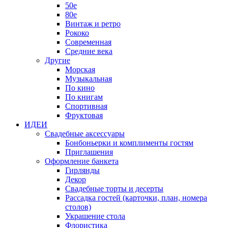
50е
80е
Винтаж и ретро
Рококо
Современная
Средние века
Другие
Морская
Музыкальная
По кино
По книгам
Спортивная
Фруктовая
ИДЕИ
Свадебные аксессуары
Бонбоньерки и комплименты гостям
Приглашения
Оформление банкета
Гирлянды
Декор
Свадебные торты и десерты
Рассадка гостей (карточки, план, номера
столов)
Украшение стола
Флористика