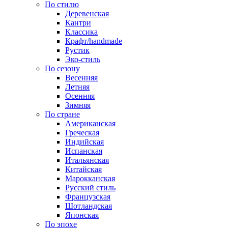
По стилю
Деревенская
Кантри
Классика
Крафт/handmade
Рустик
Эко-стиль
По сезону
Весенняя
Летняя
Осенняя
Зимняя
По стране
Американская
Греческая
Индийская
Испанская
Итальянская
Китайская
Марокканская
Русский стиль
Французская
Шотландская
Японская
По эпохе