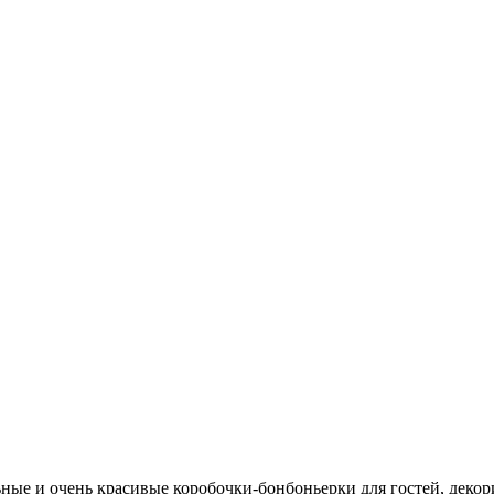
льные и очень красивые коробочки-бонбоньерки для гостей, дек