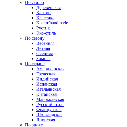
По стилю
Деревенская
Кантри
Классика
Крафт/handmade
Рустик
Эко-стиль
По сезону
Весенняя
Летняя
Осенняя
Зимняя
По стране
Американская
Греческая
Индийская
Испанская
Итальянская
Китайская
Марокканская
Русский стиль
Французская
Шотландская
Японская
По эпохе