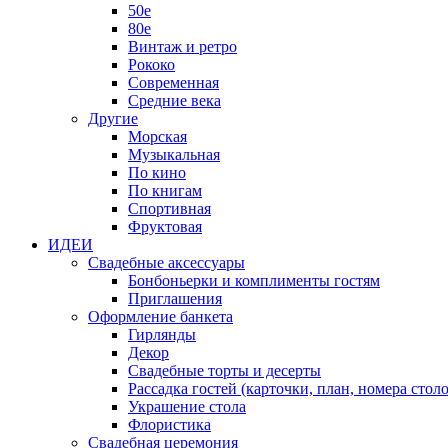
50е
80е
Винтаж и ретро
Рококо
Современная
Средние века
Другие
Морская
Музыкальная
По кино
По книгам
Спортивная
Фруктовая
ИДЕИ
Свадебные аксессуары
Бонбоньерки и комплименты гостям
Приглашения
Оформление банкета
Гирлянды
Декор
Свадебные торты и десерты
Рассадка гостей (карточки, план, номера столо
Украшение стола
Флористика
Свадебная церемония