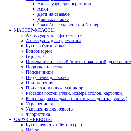
Аксессуары для церемонии
Арки
Дети на свадьбе
Дорожка к арке
Свадебные указатели и баннеры
МАСТЕР-КЛАССЫ
Аксессуары для фотосессии
Аксессуары для церемонии
Букет и бутоньерка
Бонбоньерки
Гирлянды
Пожелания от гостей (книга пожеланий, дерево по
Подвязка невесты
Подсвечники
Подушечка для колец
Приглашения
Прическа, макияж, маникюр
Рассадка гостей (план, номера столов, карточки)
Рецепты для свадьбы (напитки, сладости, фуршет)
Украшение зала
Украшения для невесты
Флористика
ОБРАЗ НЕВЕСТЫ
Букет невесты и бутоньерка
Nail art