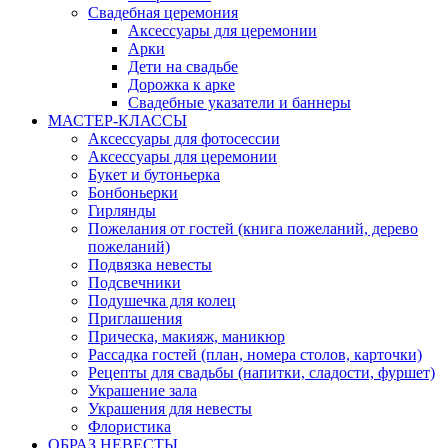
Свадебная церемония
Аксессуары для церемонии
Арки
Дети на свадьбе
Дорожка к арке
Свадебные указатели и баннеры
МАСТЕР-КЛАССЫ
Аксессуары для фотосессии
Аксессуары для церемонии
Букет и бутоньерка
Бонбоньерки
Гирлянды
Пожелания от гостей (книга пожеланий, дерево
пожеланий)
Подвязка невесты
Подсвечники
Подушечка для колец
Приглашения
Прическа, макияж, маникюр
Рассадка гостей (план, номера столов, карточки)
Рецепты для свадьбы (напитки, сладости, фуршет)
Украшение зала
Украшения для невесты
Флористика
ОБРАЗ НЕВЕСТЫ