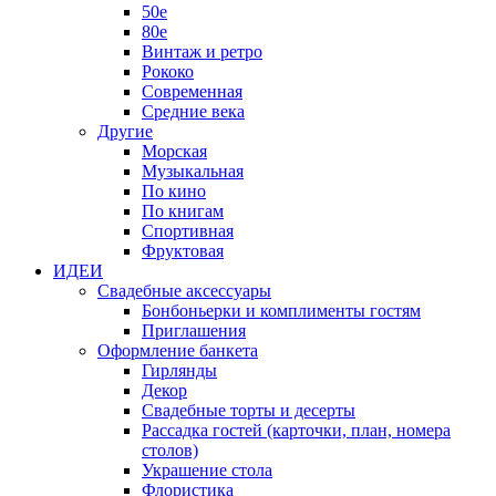
50е
80е
Винтаж и ретро
Рококо
Современная
Средние века
Другие
Морская
Музыкальная
По кино
По книгам
Спортивная
Фруктовая
ИДЕИ
Свадебные аксессуары
Бонбоньерки и комплименты гостям
Приглашения
Оформление банкета
Гирлянды
Декор
Свадебные торты и десерты
Рассадка гостей (карточки, план, номера
столов)
Украшение стола
Флористика