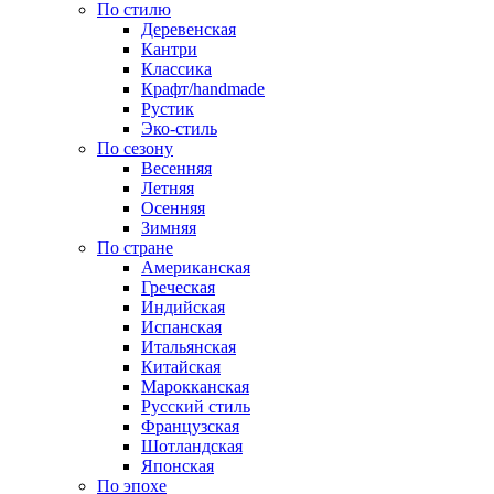
По стилю
Деревенская
Кантри
Классика
Крафт/handmade
Рустик
Эко-стиль
По сезону
Весенняя
Летняя
Осенняя
Зимняя
По стране
Американская
Греческая
Индийская
Испанская
Итальянская
Китайская
Марокканская
Русский стиль
Французская
Шотландская
Японская
По эпохе