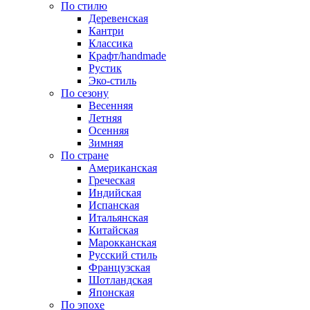
По стилю
Деревенская
Кантри
Классика
Крафт/handmade
Рустик
Эко-стиль
По сезону
Весенняя
Летняя
Осенняя
Зимняя
По стране
Американская
Греческая
Индийская
Испанская
Итальянская
Китайская
Марокканская
Русский стиль
Французская
Шотландская
Японская
По эпохе