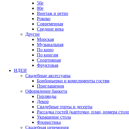
50е
80е
Винтаж и ретро
Рококо
Современная
Средние века
Другие
Морская
Музыкальная
По кино
По книгам
Спортивная
Фруктовая
ИДЕИ
Свадебные аксессуары
Бонбоньерки и комплименты гостям
Приглашения
Оформление банкета
Гирлянды
Декор
Свадебные торты и десерты
Рассадка гостей (карточки, план, номера столо
Украшение стола
Флористика
Свадебная церемония