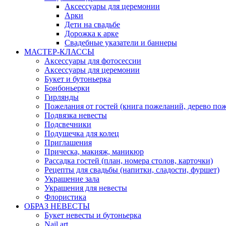
Аксессуары для церемонии
Арки
Дети на свадьбе
Дорожка к арке
Свадебные указатели и баннеры
МАСТЕР-КЛАССЫ
Аксессуары для фотосессии
Аксессуары для церемонии
Букет и бутоньерка
Бонбоньерки
Гирлянды
Пожелания от гостей (книга пожеланий, дерево по
Подвязка невесты
Подсвечники
Подушечка для колец
Приглашения
Прическа, макияж, маникюр
Рассадка гостей (план, номера столов, карточки)
Рецепты для свадьбы (напитки, сладости, фуршет)
Украшение зала
Украшения для невесты
Флористика
ОБРАЗ НЕВЕСТЫ
Букет невесты и бутоньерка
Nail art