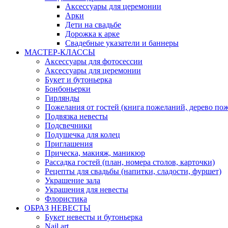
Аксессуары для церемонии
Арки
Дети на свадьбе
Дорожка к арке
Свадебные указатели и баннеры
МАСТЕР-КЛАССЫ
Аксессуары для фотосессии
Аксессуары для церемонии
Букет и бутоньерка
Бонбоньерки
Гирлянды
Пожелания от гостей (книга пожеланий, дерево по
Подвязка невесты
Подсвечники
Подушечка для колец
Приглашения
Прическа, макияж, маникюр
Рассадка гостей (план, номера столов, карточки)
Рецепты для свадьбы (напитки, сладости, фуршет)
Украшение зала
Украшения для невесты
Флористика
ОБРАЗ НЕВЕСТЫ
Букет невесты и бутоньерка
Nail art