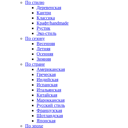
По стилю
Деревенская
Кантри
Классика
Крафт/handmade
Рустик
Эко-стиль
По сезону
Весенняя
Летняя
Осенняя
Зимняя
По стране
Американская
Греческая
Индийская
Испанская
Итальянская
Китайская
Марокканская
Русский стиль
Французская
Шотландская
Японская
По эпохе