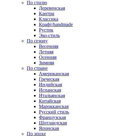
По стилю
Деревенская
Кантри
Классика
Крафт/handmade
Рустик
Эко-стиль
По сезону
Весенняя
Летняя
Осенняя
Зимняя
По стране
Американская
Греческая
Индийская
Испанская
Итальянская
Китайская
Марокканская
Русский стиль
Французская
Шотландская
Японская
По эпохе