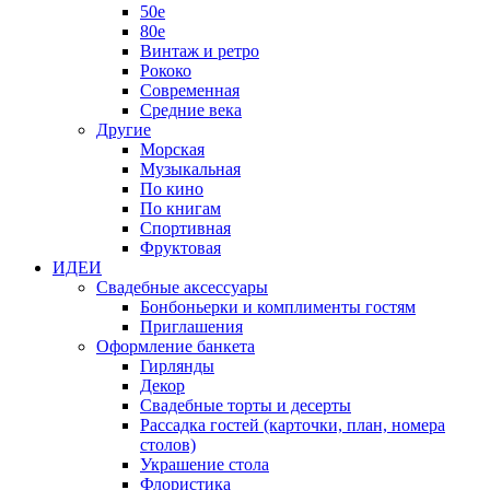
50е
80е
Винтаж и ретро
Рококо
Современная
Средние века
Другие
Морская
Музыкальная
По кино
По книгам
Спортивная
Фруктовая
ИДЕИ
Свадебные аксессуары
Бонбоньерки и комплименты гостям
Приглашения
Оформление банкета
Гирлянды
Декор
Свадебные торты и десерты
Рассадка гостей (карточки, план, номера
столов)
Украшение стола
Флористика