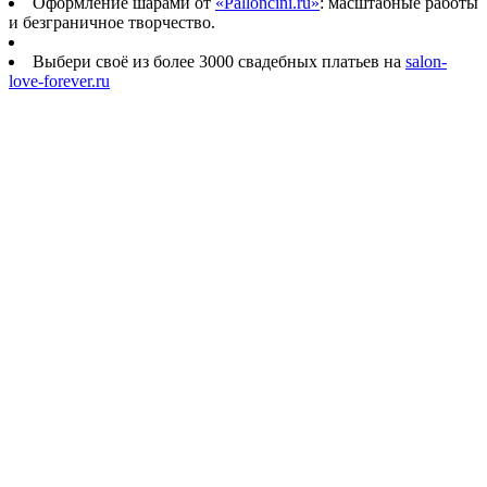
Оформление шарами от
«Palloncini.ru»
: масштабные работы
и безграничное творчество.
Выбери своё из более 3000 свадебных платьев на
salon-
love-forever.ru