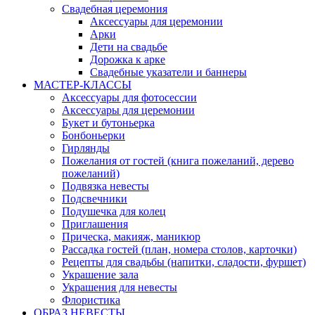
Свадебная церемония
Аксессуары для церемонии
Арки
Дети на свадьбе
Дорожка к арке
Свадебные указатели и баннеры
МАСТЕР-КЛАССЫ
Аксессуары для фотосессии
Аксессуары для церемонии
Букет и бутоньерка
Бонбоньерки
Гирлянды
Пожелания от гостей (книга пожеланий, дерево
пожеланий)
Подвязка невесты
Подсвечники
Подушечка для колец
Приглашения
Прическа, макияж, маникюр
Рассадка гостей (план, номера столов, карточки)
Рецепты для свадьбы (напитки, сладости, фуршет)
Украшение зала
Украшения для невесты
Флористика
ОБРАЗ НЕВЕСТЫ