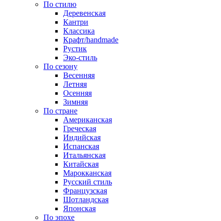
По стилю
Деревенская
Кантри
Классика
Крафт/handmade
Рустик
Эко-стиль
По сезону
Весенняя
Летняя
Осенняя
Зимняя
По стране
Американская
Греческая
Индийская
Испанская
Итальянская
Китайская
Марокканская
Русский стиль
Французская
Шотландская
Японская
По эпохе