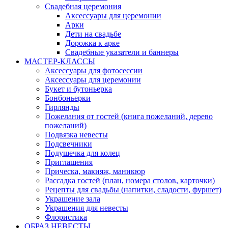
Свадебная церемония
Аксессуары для церемонии
Арки
Дети на свадьбе
Дорожка к арке
Свадебные указатели и баннеры
МАСТЕР-КЛАССЫ
Аксессуары для фотосессии
Аксессуары для церемонии
Букет и бутоньерка
Бонбоньерки
Гирлянды
Пожелания от гостей (книга пожеланий, дерево
пожеланий)
Подвязка невесты
Подсвечники
Подушечка для колец
Приглашения
Прическа, макияж, маникюр
Рассадка гостей (план, номера столов, карточки)
Рецепты для свадьбы (напитки, сладости, фуршет)
Украшение зала
Украшения для невесты
Флористика
ОБРАЗ НЕВЕСТЫ