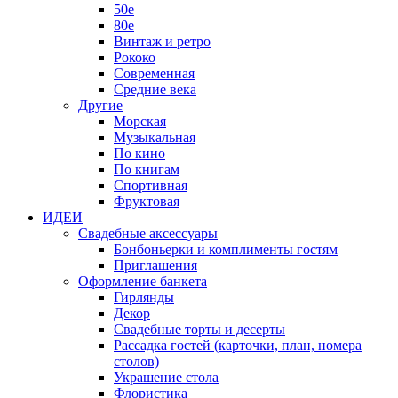
50е
80е
Винтаж и ретро
Рококо
Современная
Средние века
Другие
Морская
Музыкальная
По кино
По книгам
Спортивная
Фруктовая
ИДЕИ
Свадебные аксессуары
Бонбоньерки и комплименты гостям
Приглашения
Оформление банкета
Гирлянды
Декор
Свадебные торты и десерты
Рассадка гостей (карточки, план, номера
столов)
Украшение стола
Флористика