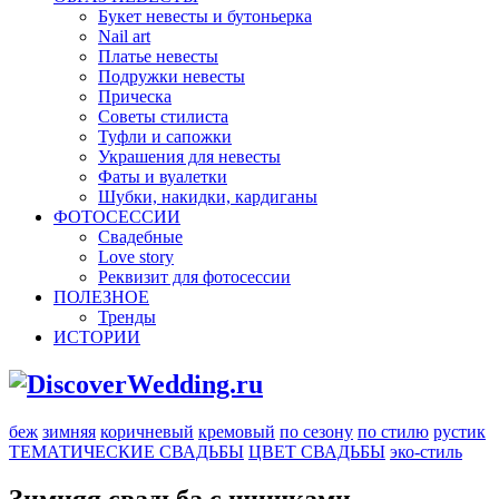
Букет невесты и бутоньерка
Nail art
Платье невесты
Подружки невесты
Прическа
Советы стилиста
Туфли и сапожки
Украшения для невесты
Фаты и вуалетки
Шубки, накидки, кардиганы
ФОТОСЕССИИ
Свадебные
Love story
Реквизит для фотосессии
ПОЛЕЗНОЕ
Тренды
ИСТОРИИ
беж
зимняя
коричневый
кремовый
по сезону
по стилю
рустик
ТЕМАТИЧЕСКИЕ СВАДЬБЫ
ЦВЕТ СВАДЬБЫ
эко-стиль
Зимняя свадьба с шишками