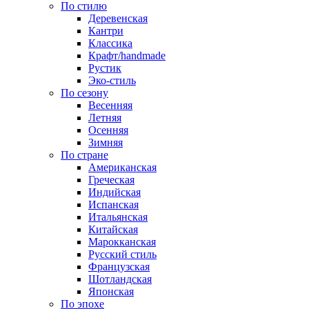
По стилю
Деревенская
Кантри
Классика
Крафт/handmade
Рустик
Эко-стиль
По сезону
Весенняя
Летняя
Осенняя
Зимняя
По стране
Американская
Греческая
Индийская
Испанская
Итальянская
Китайская
Марокканская
Русский стиль
Французская
Шотландская
Японская
По эпохе