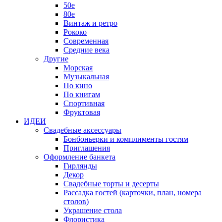
50е
80е
Винтаж и ретро
Рококо
Современная
Средние века
Другие
Морская
Музыкальная
По кино
По книгам
Спортивная
Фруктовая
ИДЕИ
Свадебные аксессуары
Бонбоньерки и комплименты гостям
Приглашения
Оформление банкета
Гирлянды
Декор
Свадебные торты и десерты
Рассадка гостей (карточки, план, номера
столов)
Украшение стола
Флористика