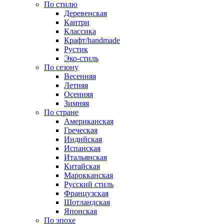
По стилю
Деревенская
Кантри
Классика
Крафт/handmade
Рустик
Эко-стиль
По сезону
Весенняя
Летняя
Осенняя
Зимняя
По стране
Американская
Греческая
Индийская
Испанская
Итальянская
Китайская
Марокканская
Русский стиль
Французская
Шотландская
Японская
По эпохе