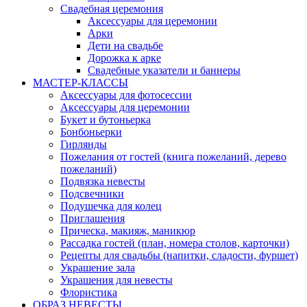
Свадебная церемония
Аксессуары для церемонии
Арки
Дети на свадьбе
Дорожка к арке
Свадебные указатели и баннеры
МАСТЕР-КЛАССЫ
Аксессуары для фотосессии
Аксессуары для церемонии
Букет и бутоньерка
Бонбоньерки
Гирлянды
Пожелания от гостей (книга пожеланий, дерево
пожеланий)
Подвязка невесты
Подсвечники
Подушечка для колец
Приглашения
Прическа, макияж, маникюр
Рассадка гостей (план, номера столов, карточки)
Рецепты для свадьбы (напитки, сладости, фуршет)
Украшение зала
Украшения для невесты
Флористика
ОБРАЗ НЕВЕСТЫ