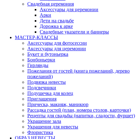
Свадебная церемония
Аксессуары для церемонии
Арки
Дети на свадьбе
Дорожка к арке
Свадебные указатели и баннеры
МАСТЕР-КЛАССЫ
Аксессуары для фотосессии
Аксессуары для церемонии
Букет и бутоньерка
Бонбоньерки
Гирлянды
Пожелания от гостей (книга пожеланий, дерево
пожеланий)
Подвязка невесты
Подсвечники
Подушечка для колец
Приглашения
Прическа, макияж, маникюр
Рассадка гостей (план, номера столов, карточки)
Рецепты для свадьбы (напитки, сладости, фуршет)
Украшение зала
Украшения для невесты
Флористика
ОБРАЗ НЕВЕСТЫ