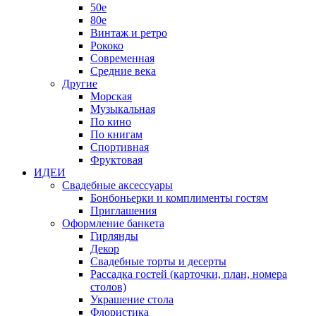
50е
80е
Винтаж и ретро
Рококо
Современная
Средние века
Другие
Морская
Музыкальная
По кино
По книгам
Спортивная
Фруктовая
ИДЕИ
Свадебные аксессуары
Бонбоньерки и комплименты гостям
Приглашения
Оформление банкета
Гирлянды
Декор
Свадебные торты и десерты
Рассадка гостей (карточки, план, номера
столов)
Украшение стола
Флористика