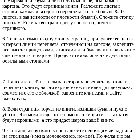
5. Вырежьте из бумаги листы чуть меньше, чем размер
картона. Это будут страницы книги. Разложите листы в
стопки, каждая для одного переплета (т.е. не больше 8-10
листов, в зависимости от плотности бумаги). Сложите стопку
пополам. Если края страниц лягут неровно, ничего
страшного.
6. Теперь возьмите одну стопку страниц, приложите ее центр
к первой линии переплета, отмеченной на картоне, закрепите
все вместе прищепками, клипсами или булавками и аккуратно
сшейте листы и картон. Проделайте аналогичные действия с
остальными стопками.
7. Нанесите клей на тыльную сторону переплета картона и
переплета книги, на сам картон нанесите клей для декупажа,
совместите его с обложкой, закрепите клипсами и дайте
высохнуть.
8. Если страницы торчат из книги, излишки бумаги нужно
убрать. Это можно сделать с помощью линейки — так края
будут неровными, а это придаст шарма вашей книге.
9. С помощью букв-штампов нанесите необходимые надписи
на страницы (имена молодоженов, номера). По желанию вы