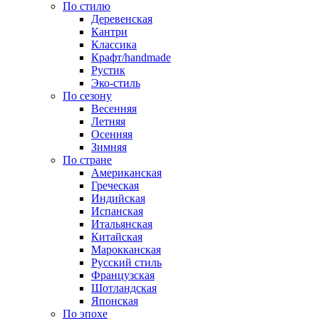
По стилю
Деревенская
Кантри
Классика
Крафт/handmade
Рустик
Эко-стиль
По сезону
Весенняя
Летняя
Осенняя
Зимняя
По стране
Американская
Греческая
Индийская
Испанская
Итальянская
Китайская
Марокканская
Русский стиль
Французская
Шотландская
Японская
По эпохе