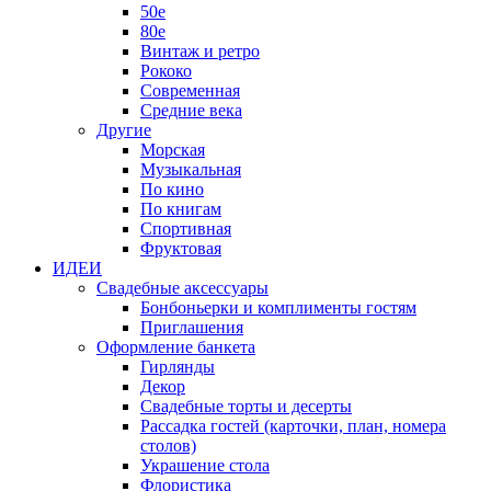
50е
80е
Винтаж и ретро
Рококо
Современная
Средние века
Другие
Морская
Музыкальная
По кино
По книгам
Спортивная
Фруктовая
ИДЕИ
Свадебные аксессуары
Бонбоньерки и комплименты гостям
Приглашения
Оформление банкета
Гирлянды
Декор
Свадебные торты и десерты
Рассадка гостей (карточки, план, номера
столов)
Украшение стола
Флористика