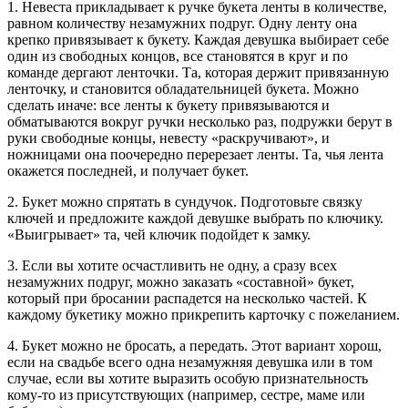
1. Невеста прикладывает к ручке букета ленты в количестве,
равном количеству незамужних подруг. Одну ленту она
крепко привязывает к букету. Каждая девушка выбирает себе
один из свободных концов, все становятся в круг и по
команде дергают ленточки. Та, которая держит привязанную
ленточку, и становится обладательницей букета. Можно
сделать иначе: все ленты к букету привязываются и
обматываются вокруг ручки несколько раз, подружки берут в
руки свободные концы, невесту «раскручивают», и
ножницами она поочередно перерезает ленты. Та, чья лента
окажется последней, и получает букет.
2. Букет можно спрятать в сундучок. Подготовьте связку
ключей и предложите каждой девушке выбрать по ключику.
«Выигрывает» та, чей ключик подойдет к замку.
3. Если вы хотите осчастливить не одну, а сразу всех
незамужних подруг, можно заказать «составной» букет,
который при бросании распадется на несколько частей. К
каждому букетику можно прикрепить карточку с пожеланием.
4. Букет можно не бросать, а передать. Этот вариант хорош,
если на свадьбе всего одна незамужняя девушка или в том
случае, если вы хотите выразить особую признательность
кому-то из присутствующих (например, сестре, маме или