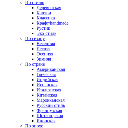
По стилю
Деревенская
Кантри
Классика
Крафт/handmade
Рустик
Эко-стиль
По сезону
Весенняя
Летняя
Осенняя
Зимняя
По стране
Американская
Греческая
Индийская
Испанская
Итальянская
Китайская
Марокканская
Русский стиль
Французская
Шотландская
Японская
По эпохе