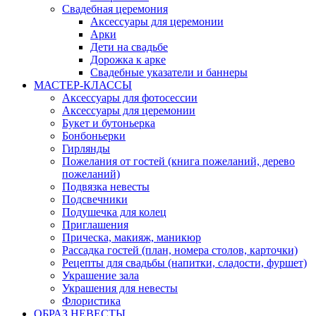
Свадебная церемония
Аксессуары для церемонии
Арки
Дети на свадьбе
Дорожка к арке
Свадебные указатели и баннеры
МАСТЕР-КЛАССЫ
Аксессуары для фотосессии
Аксессуары для церемонии
Букет и бутоньерка
Бонбоньерки
Гирлянды
Пожелания от гостей (книга пожеланий, дерево
пожеланий)
Подвязка невесты
Подсвечники
Подушечка для колец
Приглашения
Прическа, макияж, маникюр
Рассадка гостей (план, номера столов, карточки)
Рецепты для свадьбы (напитки, сладости, фуршет)
Украшение зала
Украшения для невесты
Флористика
ОБРАЗ НЕВЕСТЫ