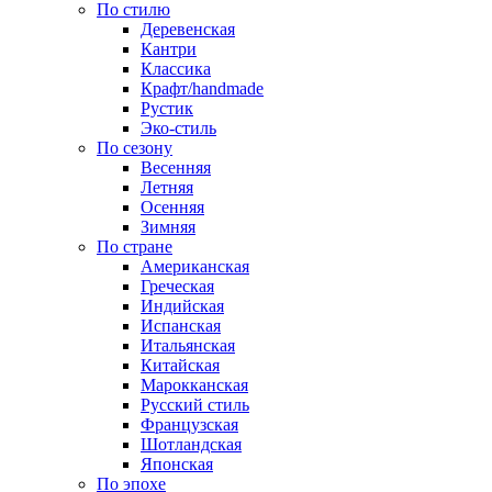
По стилю
Деревенская
Кантри
Классика
Крафт/handmade
Рустик
Эко-стиль
По сезону
Весенняя
Летняя
Осенняя
Зимняя
По стране
Американская
Греческая
Индийская
Испанская
Итальянская
Китайская
Марокканская
Русский стиль
Французская
Шотландская
Японская
По эпохе