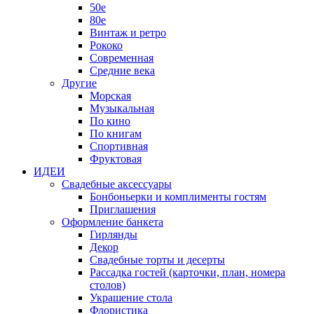
50е
80е
Винтаж и ретро
Рококо
Современная
Средние века
Другие
Морская
Музыкальная
По кино
По книгам
Спортивная
Фруктовая
ИДЕИ
Свадебные аксессуары
Бонбоньерки и комплименты гостям
Приглашения
Оформление банкета
Гирлянды
Декор
Свадебные торты и десерты
Рассадка гостей (карточки, план, номера
столов)
Украшение стола
Флористика