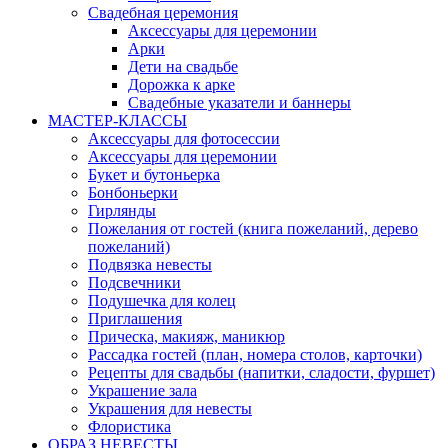
Свадебная церемония
Аксессуары для церемонии
Арки
Дети на свадьбе
Дорожка к арке
Свадебные указатели и баннеры
МАСТЕР-КЛАССЫ
Аксессуары для фотосессии
Аксессуары для церемонии
Букет и бутоньерка
Бонбоньерки
Гирлянды
Пожелания от гостей (книга пожеланий, дерево
пожеланий)
Подвязка невесты
Подсвечники
Подушечка для колец
Приглашения
Прическа, макияж, маникюр
Рассадка гостей (план, номера столов, карточки)
Рецепты для свадьбы (напитки, сладости, фуршет)
Украшение зала
Украшения для невесты
Флористика
ОБРАЗ НЕВЕСТЫ