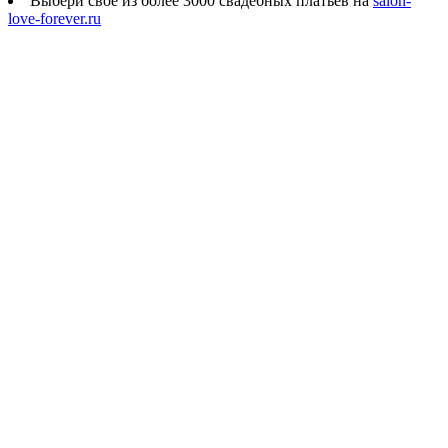
Выбери своё из более 3000 свадебных платьев на
salon-
love-forever.ru