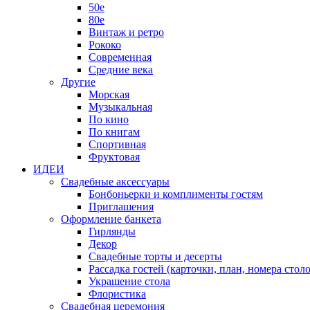
50е
80е
Винтаж и ретро
Рококо
Современная
Средние века
Другие
Морская
Музыкальная
По кино
По книгам
Спортивная
Фруктовая
ИДЕИ
Свадебные аксессуары
Бонбоньерки и комплименты гостям
Приглашения
Оформление банкета
Гирлянды
Декор
Свадебные торты и десерты
Рассадка гостей (карточки, план, номера столо
Украшение стола
Флористика
Свадебная церемония