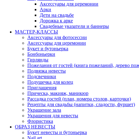
Аксессуары для церемонии
Арки
Дети на свадьбе
Дорожка к арке
Свадебные указатели и баннеры
МАСТЕР-КЛАССЫ
Аксессуары для фотосессии
Аксессуары для церемонии
Букет и бутоньерка
Бонбоньерки
Гирлянды
Пожелания от гостей (книга пожеланий, дерево по
Подвязка невесты
Подсвечники
Подушечка для колец
Приглашения
Прическа, макияж, маникюр
Рассадка гостей (план, номера столов, карточки)
Рецепты для свадьбы (напитки, сладости, фуршет)
Украшение зала
Украшения для невесты
Флористика
ОБРАЗ НЕВЕСТЫ
Букет невесты и бутоньерка
Nail art