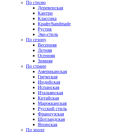
По стилю
Деревенская
Кантри
Классика
Крафт/handmade
Рустик
Эко-стиль
По сезону
Весенняя
Летняя
Осенняя
Зимняя
По стране
Американская
Греческая
Индийская
Испанская
Итальянская
Китайская
Марокканская
Русский стиль
Французская
Шотландская
Японская
По эпохе