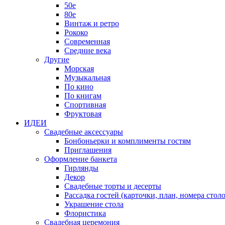
50е
80е
Винтаж и ретро
Рококо
Современная
Средние века
Другие
Морская
Музыкальная
По кино
По книгам
Спортивная
Фруктовая
ИДЕИ
Свадебные аксессуары
Бонбоньерки и комплименты гостям
Приглашения
Оформление банкета
Гирлянды
Декор
Свадебные торты и десерты
Рассадка гостей (карточки, план, номера столо
Украшение стола
Флористика
Свадебная церемония