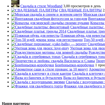
Свадьба в стиле Woodland
3,00 просмотров в день
СВАДЕБНЫЕ ПАЛИТРЫ
2
Морская свад
Винтажная
Кораллы 
Свадебные палитры:
Свадебные платья: тре
Пляжная обувь для невесты
Топ-50 идей 
Свадебные
Уютная зима для двоих
Рождестве
Свадьба в серебряных тон
Творч
Бонбоньерки-коробочки
1 про
Ароматное
Свадьба в клеточку 
Вазы из баночек и бутыл
Свадьба с воздушными 
Флажки для свадебного т
Наши партнеры