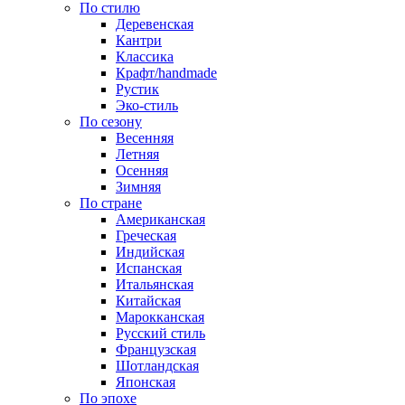
По стилю
Деревенская
Кантри
Классика
Крафт/handmade
Рустик
Эко-стиль
По сезону
Весенняя
Летняя
Осенняя
Зимняя
По стране
Американская
Греческая
Индийская
Испанская
Итальянская
Китайская
Марокканская
Русский стиль
Французская
Шотландская
Японская
По эпохе