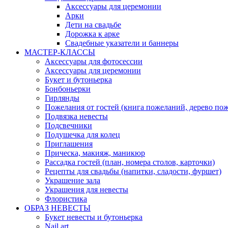
Аксессуары для церемонии
Арки
Дети на свадьбе
Дорожка к арке
Свадебные указатели и баннеры
МАСТЕР-КЛАССЫ
Аксессуары для фотосессии
Аксессуары для церемонии
Букет и бутоньерка
Бонбоньерки
Гирлянды
Пожелания от гостей (книга пожеланий, дерево по
Подвязка невесты
Подсвечники
Подушечка для колец
Приглашения
Прическа, макияж, маникюр
Рассадка гостей (план, номера столов, карточки)
Рецепты для свадьбы (напитки, сладости, фуршет)
Украшение зала
Украшения для невесты
Флористика
ОБРАЗ НЕВЕСТЫ
Букет невесты и бутоньерка
Nail art