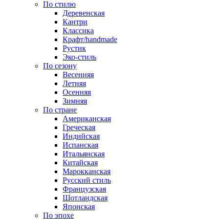
По стилю
Деревенская
Кантри
Классика
Крафт/handmade
Рустик
Эко-стиль
По сезону
Весенняя
Летняя
Осенняя
Зимняя
По стране
Американская
Греческая
Индийская
Испанская
Итальянская
Китайская
Марокканская
Русский стиль
Французская
Шотландская
Японская
По эпохе