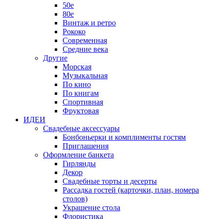
50е
80е
Винтаж и ретро
Рококо
Современная
Средние века
Другие
Морская
Музыкальная
По кино
По книгам
Спортивная
Фруктовая
ИДЕИ
Свадебные аксессуары
Бонбоньерки и комплименты гостям
Приглашения
Оформление банкета
Гирлянды
Декор
Свадебные торты и десерты
Рассадка гостей (карточки, план, номера
столов)
Украшение стола
Флористика