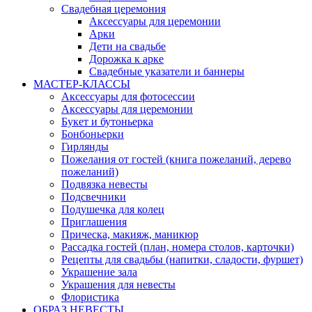
Свадебная церемония
Аксессуары для церемонии
Арки
Дети на свадьбе
Дорожка к арке
Свадебные указатели и баннеры
МАСТЕР-КЛАССЫ
Аксессуары для фотосессии
Аксессуары для церемонии
Букет и бутоньерка
Бонбоньерки
Гирлянды
Пожелания от гостей (книга пожеланий, дерево
пожеланий)
Подвязка невесты
Подсвечники
Подушечка для колец
Приглашения
Прическа, макияж, маникюр
Рассадка гостей (план, номера столов, карточки)
Рецепты для свадьбы (напитки, сладости, фуршет)
Украшение зала
Украшения для невесты
Флористика
ОБРАЗ НЕВЕСТЫ