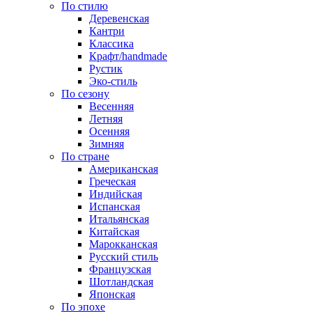
По стилю
Деревенская
Кантри
Классика
Крафт/handmade
Рустик
Эко-стиль
По сезону
Весенняя
Летняя
Осенняя
Зимняя
По стране
Американская
Греческая
Индийская
Испанская
Итальянская
Китайская
Марокканская
Русский стиль
Французская
Шотландская
Японская
По эпохе