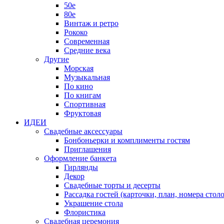
50е
80е
Винтаж и ретро
Рококо
Современная
Средние века
Другие
Морская
Музыкальная
По кино
По книгам
Спортивная
Фруктовая
ИДЕИ
Свадебные аксессуары
Бонбоньерки и комплименты гостям
Приглашения
Оформление банкета
Гирлянды
Декор
Свадебные торты и десерты
Рассадка гостей (карточки, план, номера столо
Украшение стола
Флористика
Свадебная церемония