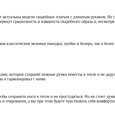
т актуальны модели свадебных платьев с длинным рукавом. Не ст
ркнут грациозность и изящность свадебного образа и, несмотря 
 как классические меховые накидки, шубки и болеро, так и бол
и, которые сохранят нежные ручки невесты в тепле и не дадут 
за и гармонировал с ними.
обы сохранить ноги в тепле и не простудиться. Но не стоит дум
 и очарования, а вы при этом будете чувствовать себя комфортн