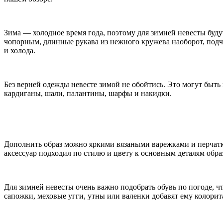
Зима — холодное время года, поэтому для зимней невесты буду
чопорным, длинные рукава из нежного кружева наоборот, подче
и холода.
Без верней одежды невесте зимой не обойтись. Это могут быть
кардиганы, шали, палантины, шарфы и накидки.
Дополнить образ можно яркими вязаными варежками и перчаткам
аксессуар подходил по стилю и цвету к основным деталям обра
Для зимней невесты очень важно подобрать обувь по погоде, чт
сапожки, меховые угги, утны или валенки добавят ему колорита