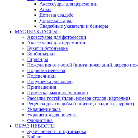
Аксессуары для церемонии
Арки
Дети на свадьбе
Дорожка к арке
Свадебные указатели и баннеры
МАСТЕР-КЛАССЫ
Аксессуары для фотосессии
Аксессуары для церемонии
Букет и бутоньерка
Бонбоньерки
Гирлянды
Пожелания от гостей (книга пожеланий, дерево по
Подвязка невесты
Подсвечники
Подушечка для колец
Приглашения
Прическа, макияж, маникюр
Рассадка гостей (план, номера столов, карточки)
Рецепты для свадьбы (напитки, сладости, фуршет)
Украшение зала
Украшения для невесты
Флористика
ОБРАЗ НЕВЕСТЫ
Букет невесты и бутоньерка
Nail art