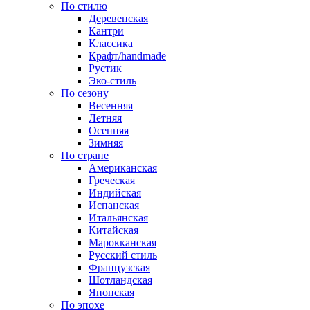
По стилю
Деревенская
Кантри
Классика
Крафт/handmade
Рустик
Эко-стиль
По сезону
Весенняя
Летняя
Осенняя
Зимняя
По стране
Американская
Греческая
Индийская
Испанская
Итальянская
Китайская
Марокканская
Русский стиль
Французская
Шотландская
Японская
По эпохе