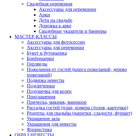
Свадебная церемония
Аксессуары для церемонии
Арки
Дети на свадьбе
Дорожка к арке
Свадебные указатели и баннеры
МАСТЕР-КЛАССЫ
Аксессуары для фотосессии
Аксессуары для церемонии
Букет и бутоньерка
Бонбоньерки
Гирлянды
Пожелания от гостей (книга пожеланий, дерево
пожеланий)
Подвязка невесты
Подсвечники
Подушечка для колец
Приглашения
Прическа, макияж, маникюр
Рассадка гостей (план, номера столов, карточки)
Рецепты для свадьбы (напитки, сладости, фуршет)
Украшение зала
Украшения для невесты
Флористика
ОБРАЗ НЕВЕСТЫ