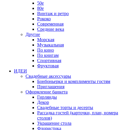
50е
80е
Винтаж и ретро
Рококо
Современная
Средние века
Другие
Морская
Музыкальная
По кино
По книгам
Спортивная
Фруктовая
ИДЕИ
Свадебные аксессуары
Бонбоньерки и комплименты гостям
Приглашения
Оформление банкета
Гирлянды
Декор
Свадебные торты и десерты
Рассадка гостей (карточки, план, номера
столов)
Украшение стола
Флористика