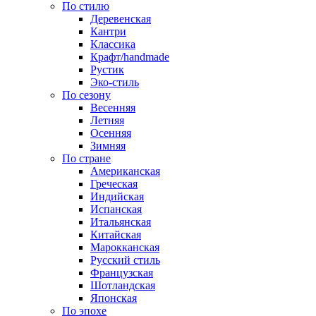
По стилю
Деревенская
Кантри
Классика
Крафт/handmade
Рустик
Эко-стиль
По сезону
Весенняя
Летняя
Осенняя
Зимняя
По стране
Американская
Греческая
Индийская
Испанская
Итальянская
Китайская
Марокканская
Русский стиль
Французская
Шотландская
Японская
По эпохе