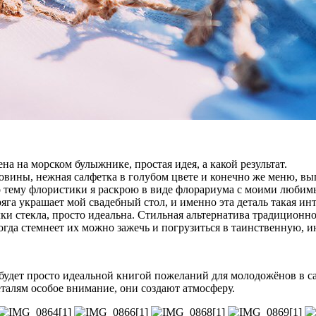
а на морском булыжнике, простая идея, а какой результат.
ковины, нежная салфетка в голубом цвете и конечно же меню, вы
то тему флористики я раскрою в виде флорариума с моими любим
га украшает мой свадебный стол, и именно эта деталь такая инт
лки стекла, просто идеальна. Стильная альтернатива традиционн
Когда стемнеет их можно зажечь и погрузиться в таинственную,
о будет просто идеальной книгой пожеланий для молодожёнов в 
талям особое внимание, они создают атмосферу.