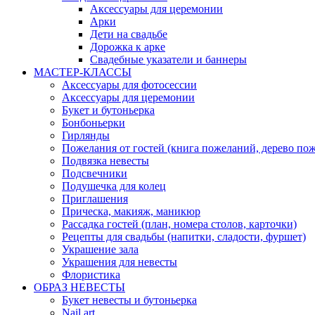
Аксессуары для церемонии
Арки
Дети на свадьбе
Дорожка к арке
Свадебные указатели и баннеры
МАСТЕР-КЛАССЫ
Аксессуары для фотосессии
Аксессуары для церемонии
Букет и бутоньерка
Бонбоньерки
Гирлянды
Пожелания от гостей (книга пожеланий, дерево по
Подвязка невесты
Подсвечники
Подушечка для колец
Приглашения
Прическа, макияж, маникюр
Рассадка гостей (план, номера столов, карточки)
Рецепты для свадьбы (напитки, сладости, фуршет)
Украшение зала
Украшения для невесты
Флористика
ОБРАЗ НЕВЕСТЫ
Букет невесты и бутоньерка
Nail art