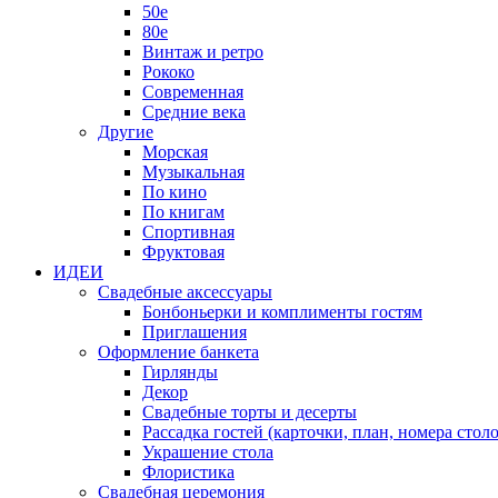
50е
80е
Винтаж и ретро
Рококо
Современная
Средние века
Другие
Морская
Музыкальная
По кино
По книгам
Спортивная
Фруктовая
ИДЕИ
Свадебные аксессуары
Бонбоньерки и комплименты гостям
Приглашения
Оформление банкета
Гирлянды
Декор
Свадебные торты и десерты
Рассадка гостей (карточки, план, номера столо
Украшение стола
Флористика
Свадебная церемония