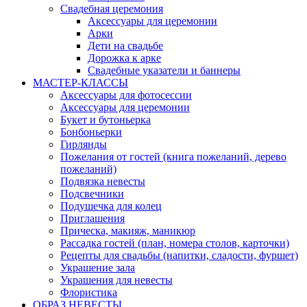
Свадебная церемония
Аксессуары для церемонии
Арки
Дети на свадьбе
Дорожка к арке
Свадебные указатели и баннеры
МАСТЕР-КЛАССЫ
Аксессуары для фотосессии
Аксессуары для церемонии
Букет и бутоньерка
Бонбоньерки
Гирлянды
Пожелания от гостей (книга пожеланий, дерево
пожеланий)
Подвязка невесты
Подсвечники
Подушечка для колец
Приглашения
Прическа, макияж, маникюр
Рассадка гостей (план, номера столов, карточки)
Рецепты для свадьбы (напитки, сладости, фуршет)
Украшение зала
Украшения для невесты
Флористика
ОБРАЗ НЕВЕСТЫ