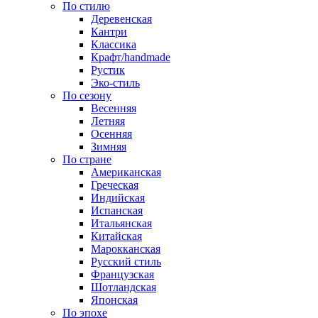
По стилю
Деревенская
Кантри
Классика
Крафт/handmade
Рустик
Эко-стиль
По сезону
Весенняя
Летняя
Осенняя
Зимняя
По стране
Американская
Греческая
Индийская
Испанская
Итальянская
Китайская
Марокканская
Русский стиль
Французская
Шотландская
Японская
По эпохе