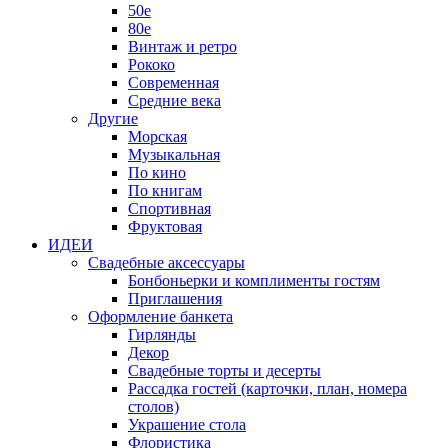
50е
80е
Винтаж и ретро
Рококо
Современная
Средние века
Другие
Морская
Музыкальная
По кино
По книгам
Спортивная
Фруктовая
ИДЕИ
Свадебные аксессуары
Бонбоньерки и комплименты гостям
Приглашения
Оформление банкета
Гирлянды
Декор
Свадебные торты и десерты
Рассадка гостей (карточки, план, номера
столов)
Украшение стола
Флористика