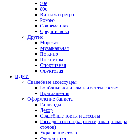
50е
80е
Винтаж и ретро
Рококо
Современная
Средние века
Другие
Морская
Музыкальная
По кино
По книгам
Спортивная
Фруктовая
ИДЕИ
Свадебные аксессуары
Бонбоньерки и комплименты гостям
Приглашения
Оформление банкета
Гирлянды
Декор
Свадебные торты и десерты
Рассадка гостей (карточки, план, номера
столов)
Украшение стола
Флористика