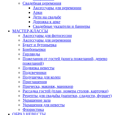
Свадебная церемония
Аксессуары для церемонии
Арки
Дети на свадьбе
Дорожка к арке
Свадебные указатели и баннеры
МАСТЕР-КЛАССЫ
Аксессуары для фотосессии
Аксессуары для церемонии
Букет и бутоньерка
Бонбоньерки
Гирлянды
Пожелания от гостей (книга пожеланий, дерево
пожеланий)
Подвязка невесты
Подсвечники
Подушечка для колец
Приглашения
Прическа, макияж, маникюр
Рассадка гостей (план, номера столов, карточки)
Рецепты для свадьбы (напитки, сладости, фуршет)
Украшение зала
Украшения для невесты
Флористика
ОБРАЗ НЕВЕСТЫ