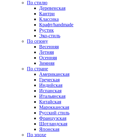
По стилю
Деревенская
Кантри
Классика
Крафт/handmade
Рустик
Эко-стиль
По сезону
Весенняя
Летняя
Осенняя
Зимняя
По стране
Американская
Греческая
Индийская
Испанская
Итальянская
Китайская
Марокканская
Русский стиль
Французская
Шотландская
Японская
По эпохе