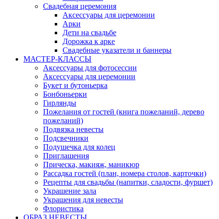
Свадебная церемония
Аксессуары для церемонии
Арки
Дети на свадьбе
Дорожка к арке
Свадебные указатели и баннеры
МАСТЕР-КЛАССЫ
Аксессуары для фотосессии
Аксессуары для церемонии
Букет и бутоньерка
Бонбоньерки
Гирлянды
Пожелания от гостей (книга пожеланий, дерево
пожеланий)
Подвязка невесты
Подсвечники
Подушечка для колец
Приглашения
Прическа, макияж, маникюр
Рассадка гостей (план, номера столов, карточки)
Рецепты для свадьбы (напитки, сладости, фуршет)
Украшение зала
Украшения для невесты
Флористика
ОБРАЗ НЕВЕСТЫ