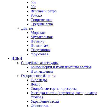
50е
80е
Винтаж и ретро
Рококо
Современная
Средние века
Другие
Морская
Музыкальная
По кино
По книгам
Спортивная
Фруктовая
ИДЕИ
Свадебные аксессуары
Бонбоньерки и комплименты гостям
Приглашения
Оформление банкета
Гирлянды
Декор
Свадебные торты и десерты
Рассадка гостей (карточки, план, номера
столов)
Украшение стола
Флористика