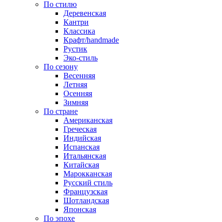
По стилю
Деревенская
Кантри
Классика
Крафт/handmade
Рустик
Эко-стиль
По сезону
Весенняя
Летняя
Осенняя
Зимняя
По стране
Американская
Греческая
Индийская
Испанская
Итальянская
Китайская
Марокканская
Русский стиль
Французская
Шотландская
Японская
По эпохе