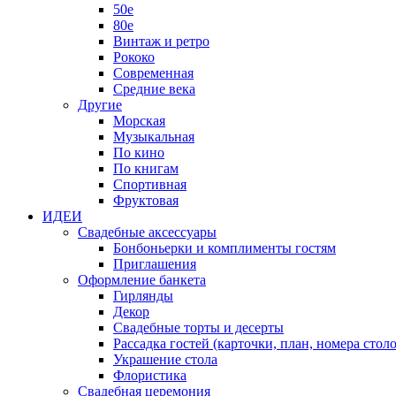
50е
80е
Винтаж и ретро
Рококо
Современная
Средние века
Другие
Морская
Музыкальная
По кино
По книгам
Спортивная
Фруктовая
ИДЕИ
Свадебные аксессуары
Бонбоньерки и комплименты гостям
Приглашения
Оформление банкета
Гирлянды
Декор
Свадебные торты и десерты
Рассадка гостей (карточки, план, номера столо
Украшение стола
Флористика
Свадебная церемония