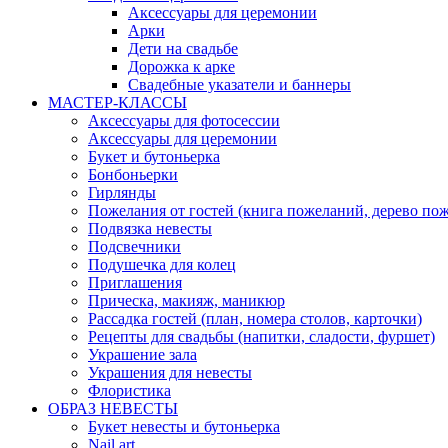
Аксессуары для церемонии
Арки
Дети на свадьбе
Дорожка к арке
Свадебные указатели и баннеры
МАСТЕР-КЛАССЫ
Аксессуары для фотосессии
Аксессуары для церемонии
Букет и бутоньерка
Бонбоньерки
Гирлянды
Пожелания от гостей (книга пожеланий, дерево по
Подвязка невесты
Подсвечники
Подушечка для колец
Приглашения
Прическа, макияж, маникюр
Рассадка гостей (план, номера столов, карточки)
Рецепты для свадьбы (напитки, сладости, фуршет)
Украшение зала
Украшения для невесты
Флористика
ОБРАЗ НЕВЕСТЫ
Букет невесты и бутоньерка
Nail art