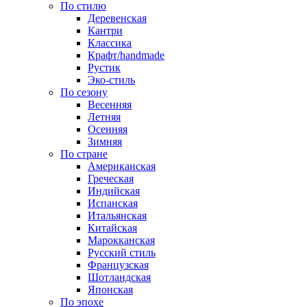
По стилю
Деревенская
Кантри
Классика
Крафт/handmade
Рустик
Эко-стиль
По сезону
Весенняя
Летняя
Осенняя
Зимняя
По стране
Американская
Греческая
Индийская
Испанская
Итальянская
Китайская
Марокканская
Русский стиль
Французская
Шотландская
Японская
По эпохе