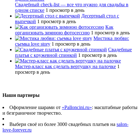
Свадебный сheck-list — все что нужно для свадьбы в
одном списке
1 просмотр в день
Десертный стол с
выпечкой
1 просмотр в день
Как
организовать зимнюю фотосессию
1 просмотр в день
Мистика любви:
съемка love story
1 просмотр в день
Свадебные
платья с кружевной спинкой
1 просмотр в день
Мастер-класс как сделать вертушку на палочке
1
просмотр в день
Наши партнеры
Оформление шарами от
«Palloncini.ru»
: масштабные работы
и безграничное творчество.
Выбери своё из более 3000 свадебных платьев на
salon-
love-forever.ru