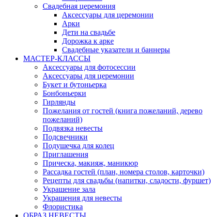
Свадебная церемония
Аксессуары для церемонии
Арки
Дети на свадьбе
Дорожка к арке
Свадебные указатели и баннеры
МАСТЕР-КЛАССЫ
Аксессуары для фотосессии
Аксессуары для церемонии
Букет и бутоньерка
Бонбоньерки
Гирлянды
Пожелания от гостей (книга пожеланий, дерево
пожеланий)
Подвязка невесты
Подсвечники
Подушечка для колец
Приглашения
Прическа, макияж, маникюр
Рассадка гостей (план, номера столов, карточки)
Рецепты для свадьбы (напитки, сладости, фуршет)
Украшение зала
Украшения для невесты
Флористика
ОБРАЗ НЕВЕСТЫ