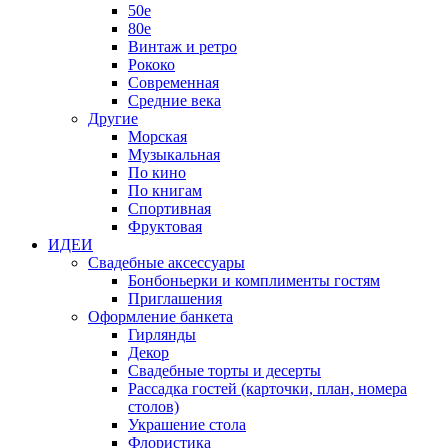
50е
80е
Винтаж и ретро
Рококо
Современная
Средние века
Другие
Морская
Музыкальная
По кино
По книгам
Спортивная
Фруктовая
ИДЕИ
Свадебные аксессуары
Бонбоньерки и комплименты гостям
Приглашения
Оформление банкета
Гирлянды
Декор
Свадебные торты и десерты
Рассадка гостей (карточки, план, номера
столов)
Украшение стола
Флористика