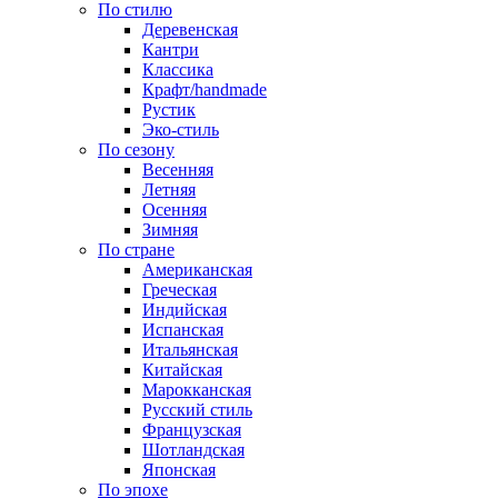
По стилю
Деревенская
Кантри
Классика
Крафт/handmade
Рустик
Эко-стиль
По сезону
Весенняя
Летняя
Осенняя
Зимняя
По стране
Американская
Греческая
Индийская
Испанская
Итальянская
Китайская
Марокканская
Русский стиль
Французская
Шотландская
Японская
По эпохе