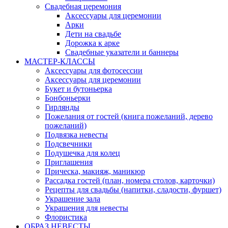
Свадебная церемония
Аксессуары для церемонии
Арки
Дети на свадьбе
Дорожка к арке
Свадебные указатели и баннеры
МАСТЕР-КЛАССЫ
Аксессуары для фотосессии
Аксессуары для церемонии
Букет и бутоньерка
Бонбоньерки
Гирлянды
Пожелания от гостей (книга пожеланий, дерево
пожеланий)
Подвязка невесты
Подсвечники
Подушечка для колец
Приглашения
Прическа, макияж, маникюр
Рассадка гостей (план, номера столов, карточки)
Рецепты для свадьбы (напитки, сладости, фуршет)
Украшение зала
Украшения для невесты
Флористика
ОБРАЗ НЕВЕСТЫ