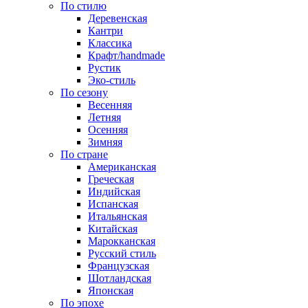
По стилю
Деревенская
Кантри
Классика
Крафт/handmade
Рустик
Эко-стиль
По сезону
Весенняя
Летняя
Осенняя
Зимняя
По стране
Американская
Греческая
Индийская
Испанская
Итальянская
Китайская
Марокканская
Русский стиль
Французская
Шотландская
Японская
По эпохе