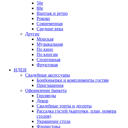
50е
80е
Винтаж и ретро
Рококо
Современная
Средние века
Другие
Морская
Музыкальная
По кино
По книгам
Спортивная
Фруктовая
ИДЕИ
Свадебные аксессуары
Бонбоньерки и комплименты гостям
Приглашения
Оформление банкета
Гирлянды
Декор
Свадебные торты и десерты
Рассадка гостей (карточки, план, номера
столов)
Украшение стола
Флористика