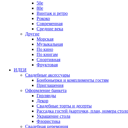
50е
80е
Винтаж и ретро
Рококо
Современная
Средние века
Другие
Морская
Музыкальная
По кино
По книгам
Спортивная
Фруктовая
ИДЕИ
Свадебные аксессуары
Бонбоньерки и комплименты гостям
Приглашения
Оформление банкета
Гирлянды
Декор
Свадебные торты и десерты
Рассадка гостей (карточки, план, номера столо
Украшение стола
Флористика
Свадебная церемония