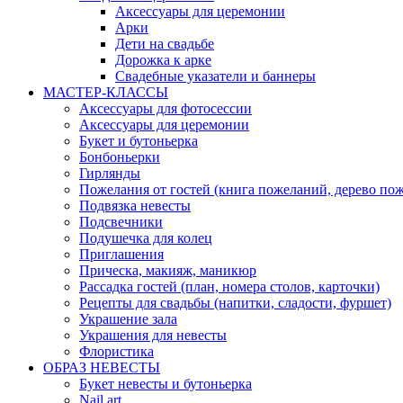
Аксессуары для церемонии
Арки
Дети на свадьбе
Дорожка к арке
Свадебные указатели и баннеры
МАСТЕР-КЛАССЫ
Аксессуары для фотосессии
Аксессуары для церемонии
Букет и бутоньерка
Бонбоньерки
Гирлянды
Пожелания от гостей (книга пожеланий, дерево по
Подвязка невесты
Подсвечники
Подушечка для колец
Приглашения
Прическа, макияж, маникюр
Рассадка гостей (план, номера столов, карточки)
Рецепты для свадьбы (напитки, сладости, фуршет)
Украшение зала
Украшения для невесты
Флористика
ОБРАЗ НЕВЕСТЫ
Букет невесты и бутоньерка
Nail art