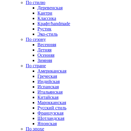
По стилю
Деревенская
Кантри
Классика
Крафт/handmade
Рустик
Эко-стиль
По сезону
Весенняя
Летняя
Осенняя
Зимняя
По стране
Американская
Греческая
Индийская
Испанская
Итальянская
Китайская
Марокканская
Русский стиль
Французская
Шотландская
Японская
По эпохе