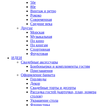
50е
80е
Винтаж и ретро
Рококо
Современная
Средние века
Другие
Морская
Музыкальная
По кино
По книгам
Спортивная
Фруктовая
ИДЕИ
Свадебные аксессуары
Бонбоньерки и комплименты гостям
Приглашения
Оформление банкета
Гирлянды
Декор
Свадебные торты и десерты
Рассадка гостей (карточки, план, номера
столов)
Украшение стола
Флористика