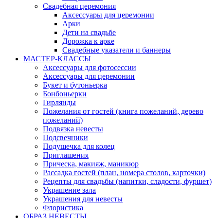
Свадебная церемония
Аксессуары для церемонии
Арки
Дети на свадьбе
Дорожка к арке
Свадебные указатели и баннеры
МАСТЕР-КЛАССЫ
Аксессуары для фотосессии
Аксессуары для церемонии
Букет и бутоньерка
Бонбоньерки
Гирлянды
Пожелания от гостей (книга пожеланий, дерево
пожеланий)
Подвязка невесты
Подсвечники
Подушечка для колец
Приглашения
Прическа, макияж, маникюр
Рассадка гостей (план, номера столов, карточки)
Рецепты для свадьбы (напитки, сладости, фуршет)
Украшение зала
Украшения для невесты
Флористика
ОБРАЗ НЕВЕСТЫ