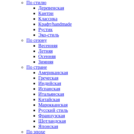
По стилю
Деревенская
Кантри
Классика
Крафт/handmade
Рустик
Эко-стиль
По сезону
Весенняя
Летняя
Осенняя
Зимняя
По стране
Американская
Греческая
Индийская
Испанская
Итальянская
Китайская
Марокканская
Русский стиль
Французская
Шотландская
Японская
По эпохе