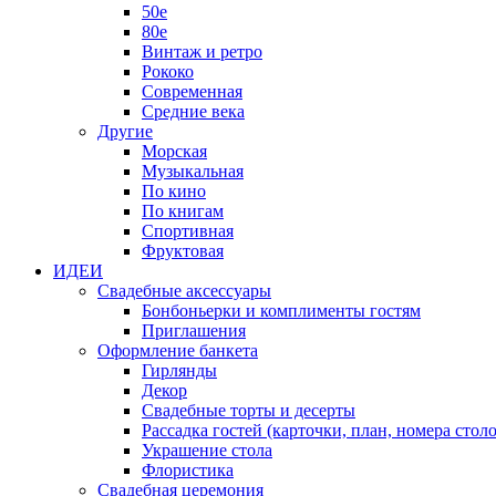
50е
80е
Винтаж и ретро
Рококо
Современная
Средние века
Другие
Морская
Музыкальная
По кино
По книгам
Спортивная
Фруктовая
ИДЕИ
Свадебные аксессуары
Бонбоньерки и комплименты гостям
Приглашения
Оформление банкета
Гирлянды
Декор
Свадебные торты и десерты
Рассадка гостей (карточки, план, номера столо
Украшение стола
Флористика
Свадебная церемония