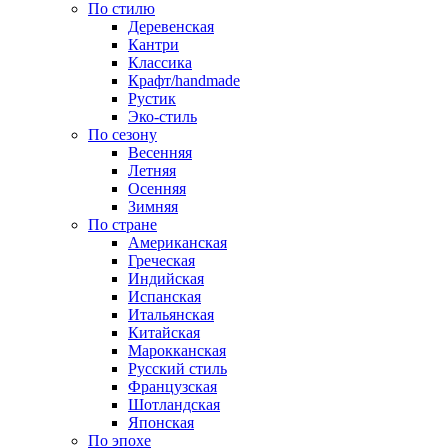
По стилю
Деревенская
Кантри
Классика
Крафт/handmade
Рустик
Эко-стиль
По сезону
Весенняя
Летняя
Осенняя
Зимняя
По стране
Американская
Греческая
Индийская
Испанская
Итальянская
Китайская
Марокканская
Русский стиль
Французская
Шотландская
Японская
По эпохе