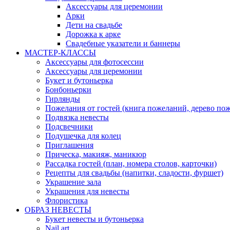
Аксессуары для церемонии
Арки
Дети на свадьбе
Дорожка к арке
Свадебные указатели и баннеры
МАСТЕР-КЛАССЫ
Аксессуары для фотосессии
Аксессуары для церемонии
Букет и бутоньерка
Бонбоньерки
Гирлянды
Пожелания от гостей (книга пожеланий, дерево по
Подвязка невесты
Подсвечники
Подушечка для колец
Приглашения
Прическа, макияж, маникюр
Рассадка гостей (план, номера столов, карточки)
Рецепты для свадьбы (напитки, сладости, фуршет)
Украшение зала
Украшения для невесты
Флористика
ОБРАЗ НЕВЕСТЫ
Букет невесты и бутоньерка
Nail art