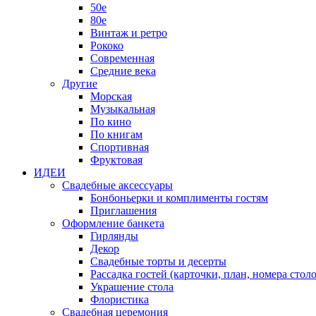
50е
80е
Винтаж и ретро
Рококо
Современная
Средние века
Другие
Морская
Музыкальная
По кино
По книгам
Спортивная
Фруктовая
ИДЕИ
Свадебные аксессуары
Бонбоньерки и комплименты гостям
Приглашения
Оформление банкета
Гирлянды
Декор
Свадебные торты и десерты
Рассадка гостей (карточки, план, номера столо
Украшение стола
Флористика
Свадебная церемония