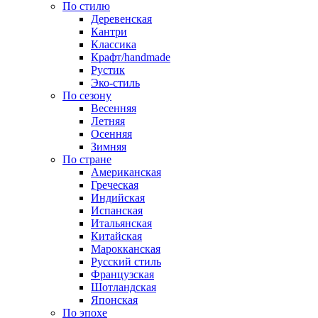
По стилю
Деревенская
Кантри
Классика
Крафт/handmade
Рустик
Эко-стиль
По сезону
Весенняя
Летняя
Осенняя
Зимняя
По стране
Американская
Греческая
Индийская
Испанская
Итальянская
Китайская
Марокканская
Русский стиль
Французская
Шотландская
Японская
По эпохе