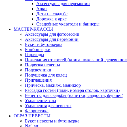
Аксессуары для церемонии
Арки
Дети на свадьбе
Дорожка к арке
Свадебные указатели и баннеры
МАСТЕР-КЛАССЫ
Аксессуары для фотосессии
Аксессуары для церемонии
Букет и бутоньерка
Бонбоньерки
Гирлянды
Пожелания от гостей (книга пожеланий, дерево по
Подвязка невесты
Подсвечники
Подушечка для колец
Приглашения
Прическа, макияж, маникюр
Рассадка гостей (план, номера столов, карточки)
Рецепты для свадьбы (напитки, сладости, фуршет)
Украшение зала
Украшения для невесты
Флористика
ОБРАЗ НЕВЕСТЫ
Букет невесты и бутоньерка
Nail art