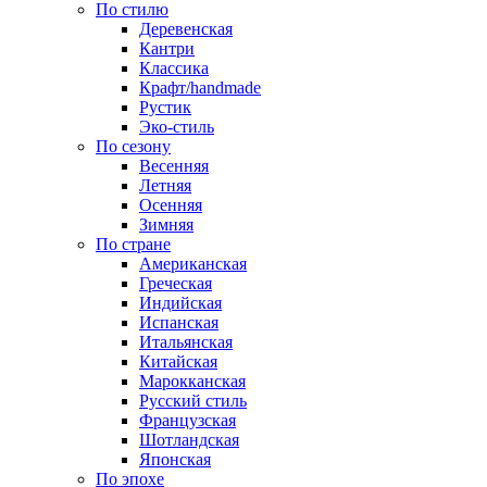
По стилю
Деревенская
Кантри
Классика
Крафт/handmade
Рустик
Эко-стиль
По сезону
Весенняя
Летняя
Осенняя
Зимняя
По стране
Американская
Греческая
Индийская
Испанская
Итальянская
Китайская
Марокканская
Русский стиль
Французская
Шотландская
Японская
По эпохе