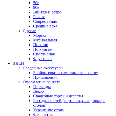
50е
80е
Винтаж и ретро
Рококо
Современная
Средние века
Другие
Морская
Музыкальная
По кино
По книгам
Спортивная
Фруктовая
ИДЕИ
Свадебные аксессуары
Бонбоньерки и комплименты гостям
Приглашения
Оформление банкета
Гирлянды
Декор
Свадебные торты и десерты
Рассадка гостей (карточки, план, номера
столов)
Украшение стола
Флористика