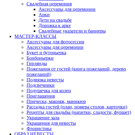
Свадебная церемония
Аксессуары для церемонии
Арки
Дети на свадьбе
Дорожка к арке
Свадебные указатели и баннеры
МАСТЕР-КЛАССЫ
Аксессуары для фотосессии
Аксессуары для церемонии
Букет и бутоньерка
Бонбоньерки
Гирлянды
Пожелания от гостей (книга пожеланий, дерево
пожеланий)
Подвязка невесты
Подсвечники
Подушечка для колец
Приглашения
Прическа, макияж, маникюр
Рассадка гостей (план, номера столов, карточки)
Рецепты для свадьбы (напитки, сладости, фуршет)
Украшение зала
Украшения для невесты
Флористика
ОБРАЗ НЕВЕСТЫ