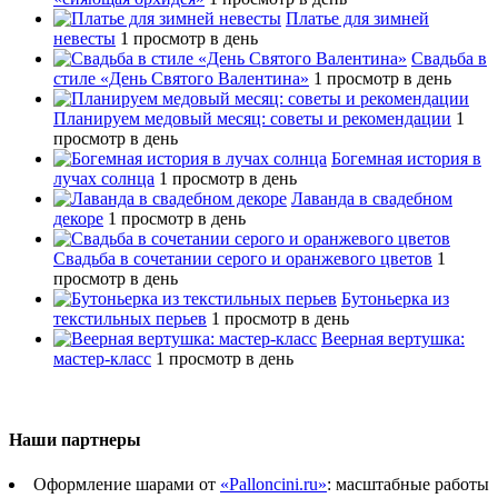
Платье для зимней
невесты
1 просмотр в день
Свадьба в
стиле «День Святого Валентина»
1 просмотр в день
Планируем медовый месяц: советы и рекомендации
1
просмотр в день
Богемная история в
лучах солнца
1 просмотр в день
Лаванда в свадебном
декоре
1 просмотр в день
Свадьба в сочетании серого и оранжевого цветов
1
просмотр в день
Бутоньерка из
текстильных перьев
1 просмотр в день
Веерная вертушка:
мастер-класс
1 просмотр в день
Наши партнеры
Оформление шарами от
«Palloncini.ru»
: масштабные работы