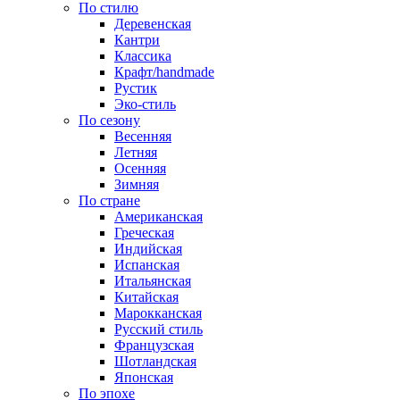
По стилю
Деревенская
Кантри
Классика
Крафт/handmade
Рустик
Эко-стиль
По сезону
Весенняя
Летняя
Осенняя
Зимняя
По стране
Американская
Греческая
Индийская
Испанская
Итальянская
Китайская
Марокканская
Русский стиль
Французская
Шотландская
Японская
По эпохе