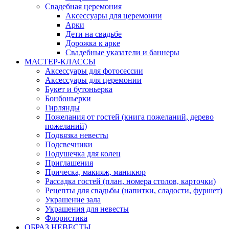
Свадебная церемония
Аксессуары для церемонии
Арки
Дети на свадьбе
Дорожка к арке
Свадебные указатели и баннеры
МАСТЕР-КЛАССЫ
Аксессуары для фотосессии
Аксессуары для церемонии
Букет и бутоньерка
Бонбоньерки
Гирлянды
Пожелания от гостей (книга пожеланий, дерево
пожеланий)
Подвязка невесты
Подсвечники
Подушечка для колец
Приглашения
Прическа, макияж, маникюр
Рассадка гостей (план, номера столов, карточки)
Рецепты для свадьбы (напитки, сладости, фуршет)
Украшение зала
Украшения для невесты
Флористика
ОБРАЗ НЕВЕСТЫ