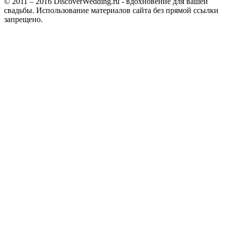
© 2011 – 2016 DiscoverWedding.ru - вдохновение для вашей
свадьбы. Использование материалов сайта без прямой ссылки
запрещено.