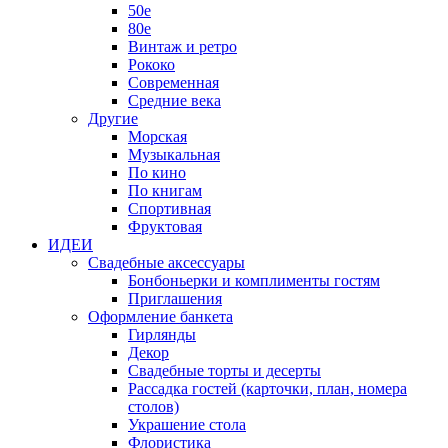
50е
80е
Винтаж и ретро
Рококо
Современная
Средние века
Другие
Морская
Музыкальная
По кино
По книгам
Спортивная
Фруктовая
ИДЕИ
Свадебные аксессуары
Бонбоньерки и комплименты гостям
Приглашения
Оформление банкета
Гирлянды
Декор
Свадебные торты и десерты
Рассадка гостей (карточки, план, номера
столов)
Украшение стола
Флористика