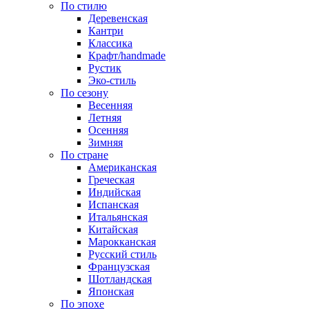
По стилю
Деревенская
Кантри
Классика
Крафт/handmade
Рустик
Эко-стиль
По сезону
Весенняя
Летняя
Осенняя
Зимняя
По стране
Американская
Греческая
Индийская
Испанская
Итальянская
Китайская
Марокканская
Русский стиль
Французская
Шотландская
Японская
По эпохе