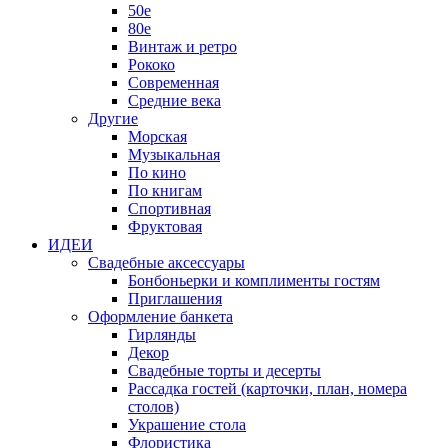
50е
80е
Винтаж и ретро
Рококо
Современная
Средние века
Другие
Морская
Музыкальная
По кино
По книгам
Спортивная
Фруктовая
ИДЕИ
Свадебные аксессуары
Бонбоньерки и комплименты гостям
Приглашения
Оформление банкета
Гирлянды
Декор
Свадебные торты и десерты
Рассадка гостей (карточки, план, номера
столов)
Украшение стола
Флористика