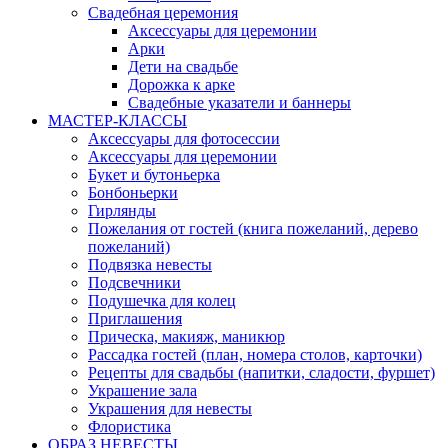
Свадебная церемония
Аксессуары для церемонии
Арки
Дети на свадьбе
Дорожка к арке
Свадебные указатели и баннеры
МАСТЕР-КЛАССЫ
Аксессуары для фотосессии
Аксессуары для церемонии
Букет и бутоньерка
Бонбоньерки
Гирлянды
Пожелания от гостей (книга пожеланий, дерево
пожеланий)
Подвязка невесты
Подсвечники
Подушечка для колец
Приглашения
Прическа, макияж, маникюр
Рассадка гостей (план, номера столов, карточки)
Рецепты для свадьбы (напитки, сладости, фуршет)
Украшение зала
Украшения для невесты
Флористика
ОБРАЗ НЕВЕСТЫ