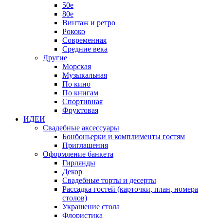
50е
80е
Винтаж и ретро
Рококо
Современная
Средние века
Другие
Морская
Музыкальная
По кино
По книгам
Спортивная
Фруктовая
ИДЕИ
Свадебные аксессуары
Бонбоньерки и комплименты гостям
Приглашения
Оформление банкета
Гирлянды
Декор
Свадебные торты и десерты
Рассадка гостей (карточки, план, номера
столов)
Украшение стола
Флористика