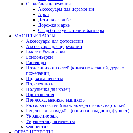
Свадебная церемония
Аксессуары для церемонии
Арки
Дети на свадьбе
Дорожка к арке
Свадебные указатели и баннеры
МАСТЕР-КЛАССЫ
Аксессуары для фотосессии
Аксессуары для церемонии
Букет и бутоньерка
Бонбоньерки
Гирлянды
Пожелания от гостей (книга пожеланий, дерево
пожеланий)
Подвязка невесты
Подсвечники
Подушечка для колец
Приглашения
Прическа, макияж, маникюр
Рассадка гостей (план, номера столов, карточки)
Рецепты для свадьбы (напитки, сладости, фуршет)
Украшение зала
Украшения для невесты
Флористика
ОБРАЗ НЕВЕСТЫ