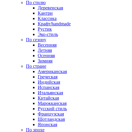
По стилю
Деревенская
Кантри
Классика
Крафт/handmade
Рустик
Эко-стиль
По сезону
Весенняя
Летняя
Осенняя
Зимняя
По стране
Американская
Греческая
Индийская
Испанская
Итальянская
Китайская
Марокканская
Русский стиль
Французская
Шотландская
Японская
По эпохе