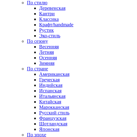
По стилю
Деревенская
Кантри
Классика
Крафт/handmade
Рустик
Эко-стиль
По сезону
Весенняя
Летняя
Осенняя
Зимняя
По стране
Американская
Греческая
Индийская
Испанская
Итальянская
Китайская
Марокканская
Русский стиль
Французская
Шотландская
Японская
По эпохе