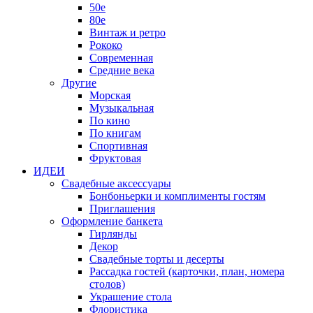
50е
80е
Винтаж и ретро
Рококо
Современная
Средние века
Другие
Морская
Музыкальная
По кино
По книгам
Спортивная
Фруктовая
ИДЕИ
Свадебные аксессуары
Бонбоньерки и комплименты гостям
Приглашения
Оформление банкета
Гирлянды
Декор
Свадебные торты и десерты
Рассадка гостей (карточки, план, номера
столов)
Украшение стола
Флористика