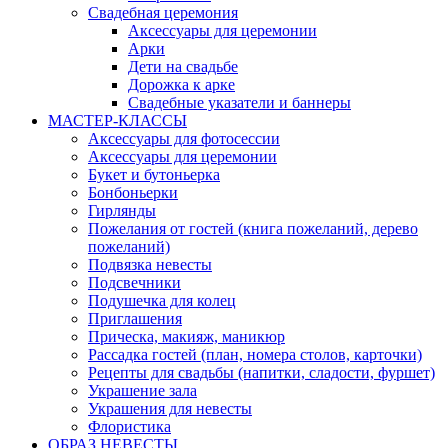
Свадебная церемония
Аксессуары для церемонии
Арки
Дети на свадьбе
Дорожка к арке
Свадебные указатели и баннеры
МАСТЕР-КЛАССЫ
Аксессуары для фотосессии
Аксессуары для церемонии
Букет и бутоньерка
Бонбоньерки
Гирлянды
Пожелания от гостей (книга пожеланий, дерево
пожеланий)
Подвязка невесты
Подсвечники
Подушечка для колец
Приглашения
Прическа, макияж, маникюр
Рассадка гостей (план, номера столов, карточки)
Рецепты для свадьбы (напитки, сладости, фуршет)
Украшение зала
Украшения для невесты
Флористика
ОБРАЗ НЕВЕСТЫ