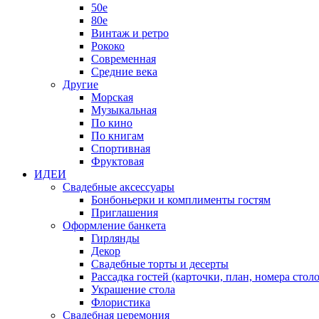
50е
80е
Винтаж и ретро
Рококо
Современная
Средние века
Другие
Морская
Музыкальная
По кино
По книгам
Спортивная
Фруктовая
ИДЕИ
Свадебные аксессуары
Бонбоньерки и комплименты гостям
Приглашения
Оформление банкета
Гирлянды
Декор
Свадебные торты и десерты
Рассадка гостей (карточки, план, номера столо
Украшение стола
Флористика
Свадебная церемония