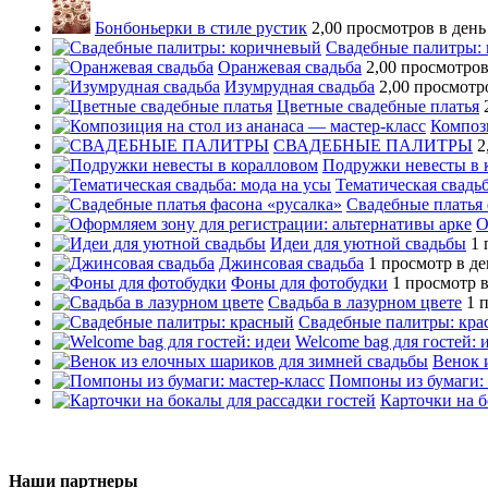
Бонбоньерки в стиле рустик
2,00 просмотров в день
Свадебные палитры:
Оранжевая свадьба
2,00 просмотров
Изумрудная свадьба
2,00 просмотр
Цветные свадебные платья
Компози
СВАДЕБНЫЕ ПАЛИТРЫ
2
Подружки невесты в 
Тематическая свадьб
Свадебные платья 
О
Идеи для уютной свадьбы
1 
Джинсовая свадьба
1 просмотр в де
Фоны для фотобудки
1 просмотр в
Свадьба в лазурном цвете
1 
Свадебные палитры: кр
Welcome bag для гостей: 
Венок 
Помпоны из бумаги: 
Карточки на б
Наши партнеры