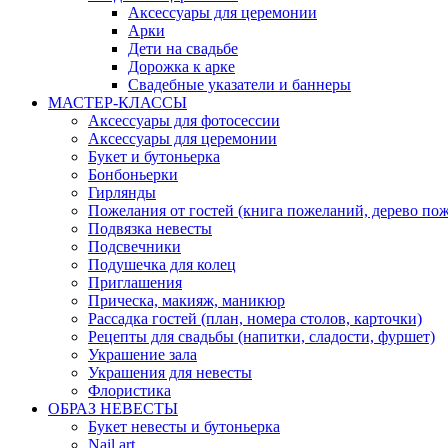
Аксессуары для церемонии
Арки
Дети на свадьбе
Дорожка к арке
Свадебные указатели и баннеры
МАСТЕР-КЛАССЫ
Аксессуары для фотосессии
Аксессуары для церемонии
Букет и бутоньерка
Бонбоньерки
Гирлянды
Пожелания от гостей (книга пожеланий, дерево по
Подвязка невесты
Подсвечники
Подушечка для колец
Приглашения
Прическа, макияж, маникюр
Рассадка гостей (план, номера столов, карточки)
Рецепты для свадьбы (напитки, сладости, фуршет)
Украшение зала
Украшения для невесты
Флористика
ОБРАЗ НЕВЕСТЫ
Букет невесты и бутоньерка
Nail art