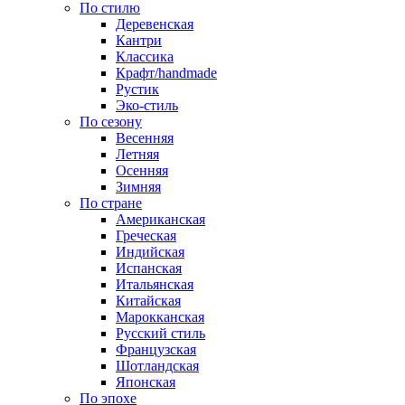
По стилю
Деревенская
Кантри
Классика
Крафт/handmade
Рустик
Эко-стиль
По сезону
Весенняя
Летняя
Осенняя
Зимняя
По стране
Американская
Греческая
Индийская
Испанская
Итальянская
Китайская
Марокканская
Русский стиль
Французская
Шотландская
Японская
По эпохе