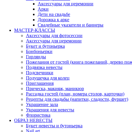
Аксессуары для церемонии
Арки
Дети на свадьбе
Дорожка к арке
Свадебные указатели и баннеры
МАСТЕР-КЛАССЫ
Аксессуары для фотосессии
Аксессуары для церемонии
Букет и бутоньерка
Бонбоньерки
Гирлянды
Пожелания от гостей (книга пожеланий, дерево по
Подвязка невесты
Подсвечники
Подушечка для колец
Приглашения
Прическа, макияж, маникюр
Рассадка гостей (план, номера столов, карточки)
Рецепты для свадьбы (напитки, сладости, фуршет)
Украшение зала
Украшения для невесты
Флористика
ОБРАЗ НЕВЕСТЫ
Букет невесты и бутоньерка
Nail art