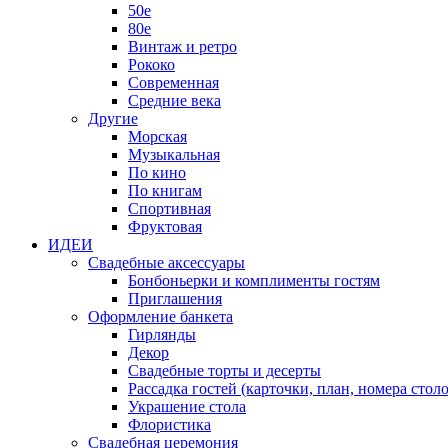
50е
80е
Винтаж и ретро
Рококо
Современная
Средние века
Другие
Морская
Музыкальная
По кино
По книгам
Спортивная
Фруктовая
ИДЕИ
Свадебные аксессуары
Бонбоньерки и комплименты гостям
Приглашения
Оформление банкета
Гирлянды
Декор
Свадебные торты и десерты
Рассадка гостей (карточки, план, номера столо
Украшение стола
Флористика
Свадебная церемония