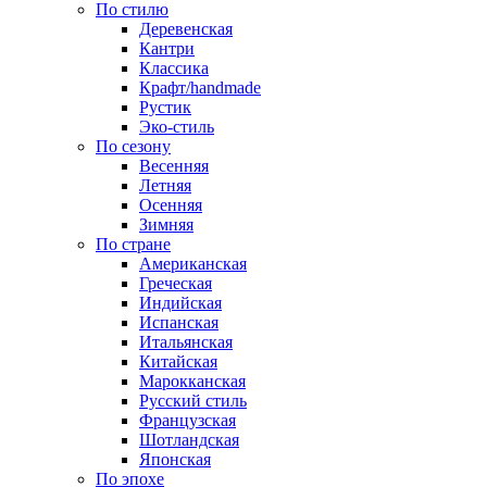
По стилю
Деревенская
Кантри
Классика
Крафт/handmade
Рустик
Эко-стиль
По сезону
Весенняя
Летняя
Осенняя
Зимняя
По стране
Американская
Греческая
Индийская
Испанская
Итальянская
Китайская
Марокканская
Русский стиль
Французская
Шотландская
Японская
По эпохе