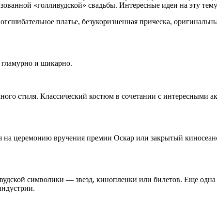
изованной «голливудской» свадьбы. Интересные идеи на эту тем
гсшибательное платье, безукоризненная прическа, оригинальны
 гламурно и шикарно.
чного стиля. Классический костюм в сочетании с интересными а
на церемонию вручения премии Оскар или закрытый киносеанс д
вудской символики — звезд, кинопленки или билетов. Еще одна 
индустрии.