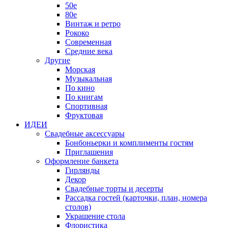
50е
80е
Винтаж и ретро
Рококо
Современная
Средние века
Другие
Морская
Музыкальная
По кино
По книгам
Спортивная
Фруктовая
ИДЕИ
Свадебные аксессуары
Бонбоньерки и комплименты гостям
Приглашения
Оформление банкета
Гирлянды
Декор
Свадебные торты и десерты
Рассадка гостей (карточки, план, номера
столов)
Украшение стола
Флористика