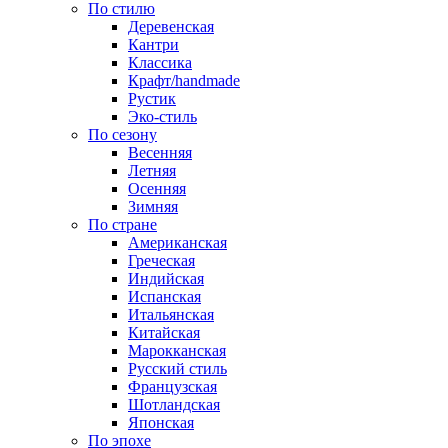
По стилю
Деревенская
Кантри
Классика
Крафт/handmade
Рустик
Эко-стиль
По сезону
Весенняя
Летняя
Осенняя
Зимняя
По стране
Американская
Греческая
Индийская
Испанская
Итальянская
Китайская
Марокканская
Русский стиль
Французская
Шотландская
Японская
По эпохе