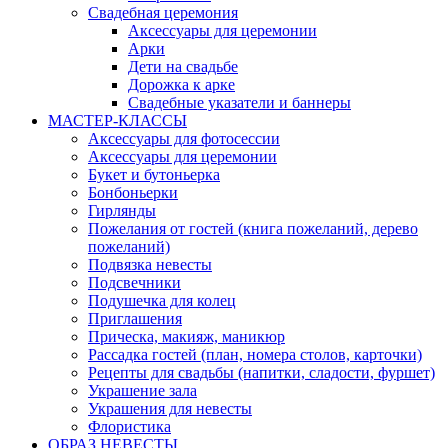
Свадебная церемония
Аксессуары для церемонии
Арки
Дети на свадьбе
Дорожка к арке
Свадебные указатели и баннеры
МАСТЕР-КЛАССЫ
Аксессуары для фотосессии
Аксессуары для церемонии
Букет и бутоньерка
Бонбоньерки
Гирлянды
Пожелания от гостей (книга пожеланий, дерево
пожеланий)
Подвязка невесты
Подсвечники
Подушечка для колец
Приглашения
Прическа, макияж, маникюр
Рассадка гостей (план, номера столов, карточки)
Рецепты для свадьбы (напитки, сладости, фуршет)
Украшение зала
Украшения для невесты
Флористика
ОБРАЗ НЕВЕСТЫ