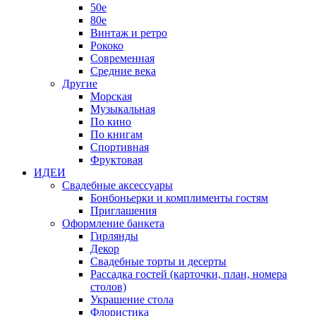
50е
80е
Винтаж и ретро
Рококо
Современная
Средние века
Другие
Морская
Музыкальная
По кино
По книгам
Спортивная
Фруктовая
ИДЕИ
Свадебные аксессуары
Бонбоньерки и комплименты гостям
Приглашения
Оформление банкета
Гирлянды
Декор
Свадебные торты и десерты
Рассадка гостей (карточки, план, номера
столов)
Украшение стола
Флористика