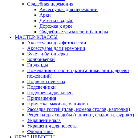
Свадебная церемония
Аксессуары для церемонии
Арки
Дети на свадьбе
Дорожка к арке
Свадебные указатели и баннеры
МАСТЕР-КЛАССЫ
Аксессуары для фотосессии
Аксессуары для церемонии
Букет и бутоньерка
Бонбоньерки
Гирлянды
Пожелания от гостей (книга пожеланий, дерево
пожеланий)
Подвязка невесты
Подсвечники
Подушечка для колец
Приглашения
Прическа, макияж, маникюр
Рассадка гостей (план, номера столов, карточки)
Рецепты для свадьбы (напитки, сладости, фуршет)
Украшение зала
Украшения для невесты
Флористика
ОБРАЗ НЕВЕСТЫ