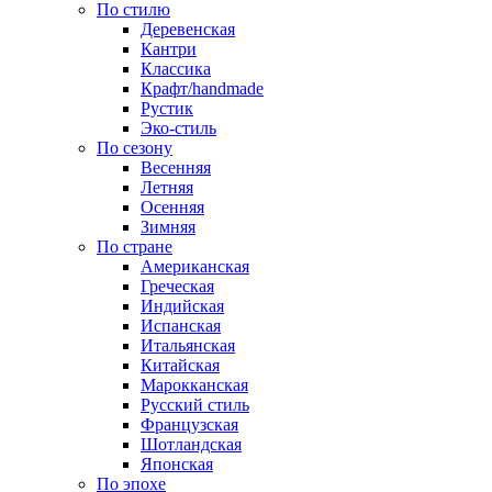
По стилю
Деревенская
Кантри
Классика
Крафт/handmade
Рустик
Эко-стиль
По сезону
Весенняя
Летняя
Осенняя
Зимняя
По стране
Американская
Греческая
Индийская
Испанская
Итальянская
Китайская
Марокканская
Русский стиль
Французская
Шотландская
Японская
По эпохе