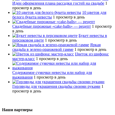
Идеи оформления плана рассадки гостей на свадьбе
1
просмотр в день
10 цветов для
белого букета невесты
1 просмотр в день
Свадебные пирожные «cake-balls» — рецепт
1 просмотр
в день
Букет невесты в
персиковом цвете
1 просмотр в день
Яркая
свадьба в зелено-оранжевой гамме
1 просмотр в день
Цветок из шифона:
мастер-класс
1 просмотр в день
Содержимое сумочки невесты или набор для
выживания
1 просмотр в день
Гирлянды для украшения свадьбы своими руками
1
просмотр в день
Наши партнеры