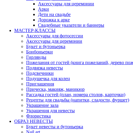
Аксессуары для церемонии
Арки
Дети на свадьбе
Дорожка к арке
Свадебные указатели и баннеры
МАСТЕР-КЛАССЫ
Аксессуары для фотосессии
Аксессуары для церемонии
Букет и бутоньерка
Бонбоньерки
Гирлянды
Пожелания от гостей (книга пожеланий, дерево по
Подвязка невесты
Подсвечники
Подушечка для колец
Приглашения
Прическа, макияж, маникюр
Рассадка гостей (план, номера столов, карточки)
Рецепты для свадьбы (напитки, сладости, фуршет)
Украшение зала
Украшения для невесты
Флористика
ОБРАЗ НЕВЕСТЫ
Букет невесты и бутоньерка
Nail art