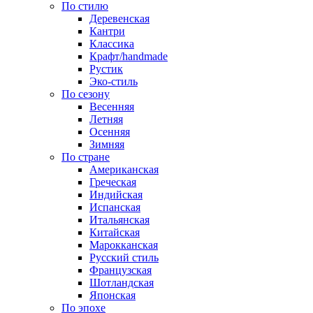
По стилю
Деревенская
Кантри
Классика
Крафт/handmade
Рустик
Эко-стиль
По сезону
Весенняя
Летняя
Осенняя
Зимняя
По стране
Американская
Греческая
Индийская
Испанская
Итальянская
Китайская
Марокканская
Русский стиль
Французская
Шотландская
Японская
По эпохе