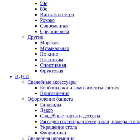
50е
80е
Винтаж и ретро
Рококо
Современная
Средние века
Другие
Морская
Музыкальная
По кино
По книгам
Спортивная
Фруктовая
ИДЕИ
Свадебные аксессуары
Бонбоньерки и комплименты гостям
Приглашения
Оформление банкета
Гирлянды
Декор
Свадебные торты и десерты
Рассадка гостей (карточки, план, номера столо
Украшение стола
Флористика
Свадебная церемония