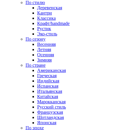
По стилю
Деревенская
Кантри
Классика
Крафт/handmade
Рустик
Эко-стиль
По сезону
Весенняя
Летняя
Осенняя
Зимняя
По стране
Американская
Греческая
Индийская
Испанская
Итальянская
Китайская
Марокканская
Русский стиль
Французская
Шотландская
Японская
По эпохе