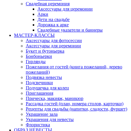
Свадебная церемония
Аксессуары для церемонии
Арки
Дети на свадьбе
Дорожка к арке
Свадебные указатели и баннеры
МАСТЕР-КЛАССЫ
Аксессуары для фотосессии
Аксессуары для церемонии
Букет и бутоньерка
Бонбоньерки
Гирлянды
Пожелания от гостей (книга пожеланий, дерево
пожеланий)
Подвязка невесты
Подсвечники
Подушечка для колец
Приглашения
Прическа, макияж, маникюр
Рассадка гостей (план, номера столов, карточки)
Рецепты для свадьбы (напитки, сладости, фуршет)
Украшение зала
Украшения для невесты
Флористика
ОБРАЗ НЕВЕСТЫ