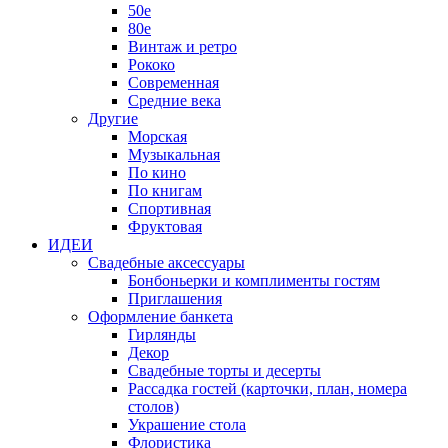
50е
80е
Винтаж и ретро
Рококо
Современная
Средние века
Другие
Морская
Музыкальная
По кино
По книгам
Спортивная
Фруктовая
ИДЕИ
Свадебные аксессуары
Бонбоньерки и комплименты гостям
Приглашения
Оформление банкета
Гирлянды
Декор
Свадебные торты и десерты
Рассадка гостей (карточки, план, номера
столов)
Украшение стола
Флористика