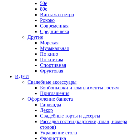
50е
80е
Винтаж и ретро
Рококо
Современная
Средние века
Другие
Морская
Музыкальная
По кино
По книгам
Спортивная
Фруктовая
ИДЕИ
Свадебные аксессуары
Бонбоньерки и комплименты гостям
Приглашения
Оформление банкета
Гирлянды
Декор
Свадебные торты и десерты
Рассадка гостей (карточки, план, номера
столов)
Украшение стола
Флористика