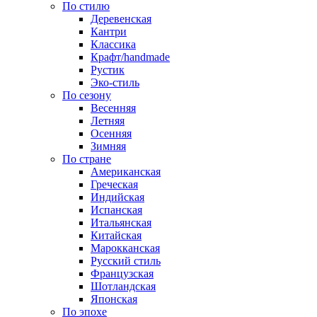
По стилю
Деревенская
Кантри
Классика
Крафт/handmade
Рустик
Эко-стиль
По сезону
Весенняя
Летняя
Осенняя
Зимняя
По стране
Американская
Греческая
Индийская
Испанская
Итальянская
Китайская
Марокканская
Русский стиль
Французская
Шотландская
Японская
По эпохе