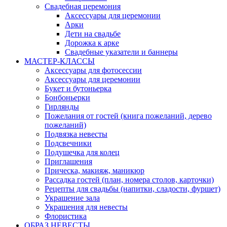
Свадебная церемония
Аксессуары для церемонии
Арки
Дети на свадьбе
Дорожка к арке
Свадебные указатели и баннеры
МАСТЕР-КЛАССЫ
Аксессуары для фотосессии
Аксессуары для церемонии
Букет и бутоньерка
Бонбоньерки
Гирлянды
Пожелания от гостей (книга пожеланий, дерево
пожеланий)
Подвязка невесты
Подсвечники
Подушечка для колец
Приглашения
Прическа, макияж, маникюр
Рассадка гостей (план, номера столов, карточки)
Рецепты для свадьбы (напитки, сладости, фуршет)
Украшение зала
Украшения для невесты
Флористика
ОБРАЗ НЕВЕСТЫ