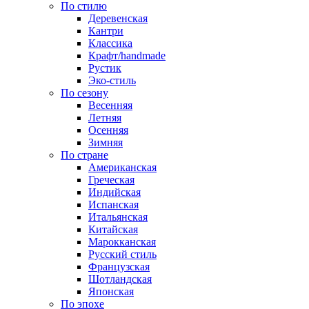
По стилю
Деревенская
Кантри
Классика
Крафт/handmade
Рустик
Эко-стиль
По сезону
Весенняя
Летняя
Осенняя
Зимняя
По стране
Американская
Греческая
Индийская
Испанская
Итальянская
Китайская
Марокканская
Русский стиль
Французская
Шотландская
Японская
По эпохе