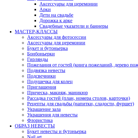
Аксессуары для церемонии
Арки
Дети на свадьбе
Дорожка к арке
Свадебные указатели и баннеры
МАСТЕР-КЛАССЫ
Аксессуары для фотосессии
Аксессуары для церемонии
Букет и бутоньерка
Бонбоньерки
Гирлянды
Пожелания от гостей (книга пожеланий, дерево по
Подвязка невесты
Подсвечники
Подушечка для колец
Приглашения
Прическа, макияж, маникюр
Рассадка гостей (план, номера столов, карточки)
Рецепты для свадьбы (напитки, сладости, фуршет)
Украшение зала
Украшения для невесты
Флористика
ОБРАЗ НЕВЕСТЫ
Букет невесты и бутоньерка
Nail art