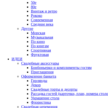
50е
80е
Винтаж и ретро
Рококо
Современная
Средние века
Другие
Морская
Музыкальная
По кино
По книгам
Спортивная
Фруктовая
ИДЕИ
Свадебные аксессуары
Бонбоньерки и комплименты гостям
Приглашения
Оформление банкета
Гирлянды
Декор
Свадебные торты и десерты
Рассадка гостей (карточки, план, номера столо
Украшение стола
Флористика
Свадебная церемония