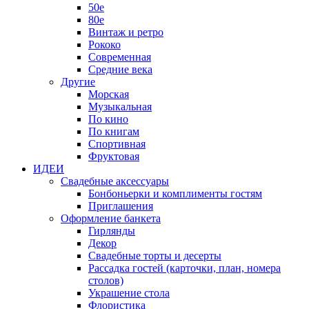
50е
80е
Винтаж и ретро
Рококо
Современная
Средние века
Другие
Морская
Музыкальная
По кино
По книгам
Спортивная
Фруктовая
ИДЕИ
Свадебные аксессуары
Бонбоньерки и комплименты гостям
Приглашения
Оформление банкета
Гирлянды
Декор
Свадебные торты и десерты
Рассадка гостей (карточки, план, номера
столов)
Украшение стола
Флористика