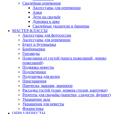
Свадебная церемония
Аксессуары для церемонии
Арки
Дети на свадьбе
Дорожка к арке
Свадебные указатели и баннеры
МАСТЕР-КЛАССЫ
Аксессуары для фотосессии
Аксессуары для церемонии
Букет и бутоньерка
Бонбоньерки
Гирлянды
Пожелания от гостей (книга пожеланий, дерево
пожеланий)
Подвязка невесты
Подсвечники
Подушечка для колец
Приглашения
Прическа, макияж, маникюр
Рассадка гостей (план, номера столов, карточки)
Рецепты для свадьбы (напитки, сладости, фуршет)
Украшение зала
Украшения для невесты
Флористика
ОБРАЗ НЕВЕСТЫ