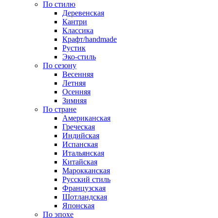
По стилю
Деревенская
Кантри
Классика
Крафт/handmade
Рустик
Эко-стиль
По сезону
Весенняя
Летняя
Осенняя
Зимняя
По стране
Американская
Греческая
Индийская
Испанская
Итальянская
Китайская
Марокканская
Русский стиль
Французская
Шотландская
Японская
По эпохе