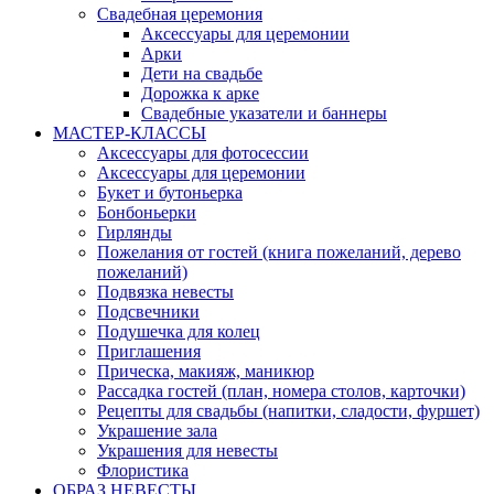
Свадебная церемония
Аксессуары для церемонии
Арки
Дети на свадьбе
Дорожка к арке
Свадебные указатели и баннеры
МАСТЕР-КЛАССЫ
Аксессуары для фотосессии
Аксессуары для церемонии
Букет и бутоньерка
Бонбоньерки
Гирлянды
Пожелания от гостей (книга пожеланий, дерево
пожеланий)
Подвязка невесты
Подсвечники
Подушечка для колец
Приглашения
Прическа, макияж, маникюр
Рассадка гостей (план, номера столов, карточки)
Рецепты для свадьбы (напитки, сладости, фуршет)
Украшение зала
Украшения для невесты
Флористика
ОБРАЗ НЕВЕСТЫ