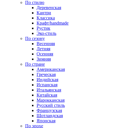
По стилю
Деревенская
Кантри
Классика
Крафт/handmade
Рустик
Эко-стиль
По сезону
Весенняя
Летняя
Осенняя
Зимняя
По стране
Американская
Греческая
Индийская
Испанская
Итальянская
Китайская
Марокканская
Русский стиль
Французская
Шотландская
Японская
По эпохе