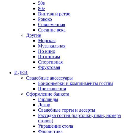
50е
80е
Винтаж и ретро
Рококо
Современная
Средние века
Другие
Морская
Музыкальная
По кино
По книгам
Спортивная
Фруктовая
ИДЕИ
Свадебные аксессуары
Бонбоньерки и комплименты гостям
Приглашения
Оформление банкета
Гирлянды
Декор
Свадебные торты и десерты
Рассадка гостей (карточки, план, номера
столов)
Украшение стола
Флористика