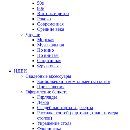
50е
80е
Винтаж и ретро
Рококо
Современная
Средние века
Другие
Морская
Музыкальная
По кино
По книгам
Спортивная
Фруктовая
ИДЕИ
Свадебные аксессуары
Бонбоньерки и комплименты гостям
Приглашения
Оформление банкета
Гирлянды
Декор
Свадебные торты и десерты
Рассадка гостей (карточки, план, номера
столов)
Украшение стола
Флористика