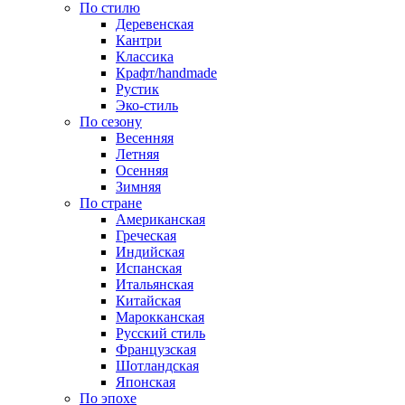
По стилю
Деревенская
Кантри
Классика
Крафт/handmade
Рустик
Эко-стиль
По сезону
Весенняя
Летняя
Осенняя
Зимняя
По стране
Американская
Греческая
Индийская
Испанская
Итальянская
Китайская
Марокканская
Русский стиль
Французская
Шотландская
Японская
По эпохе