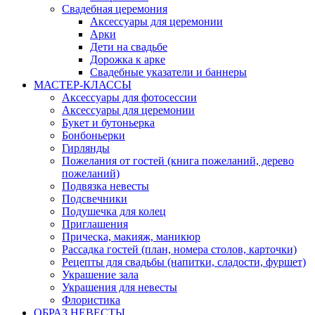
Свадебная церемония
Аксессуары для церемонии
Арки
Дети на свадьбе
Дорожка к арке
Свадебные указатели и баннеры
МАСТЕР-КЛАССЫ
Аксессуары для фотосессии
Аксессуары для церемонии
Букет и бутоньерка
Бонбоньерки
Гирлянды
Пожелания от гостей (книга пожеланий, дерево
пожеланий)
Подвязка невесты
Подсвечники
Подушечка для колец
Приглашения
Прическа, макияж, маникюр
Рассадка гостей (план, номера столов, карточки)
Рецепты для свадьбы (напитки, сладости, фуршет)
Украшение зала
Украшения для невесты
Флористика
ОБРАЗ НЕВЕСТЫ