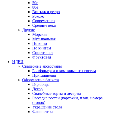
50е
80е
Винтаж и ретро
Рококо
Современная
Средние века
Другие
Морская
Музыкальная
По кино
По книгам
Спортивная
Фруктовая
ИДЕИ
Свадебные аксессуары
Бонбоньерки и комплименты гостям
Приглашения
Оформление банкета
Гирлянды
Декор
Свадебные торты и десерты
Рассадка гостей (карточки, план, номера
столов)
Украшение стола
Флористика