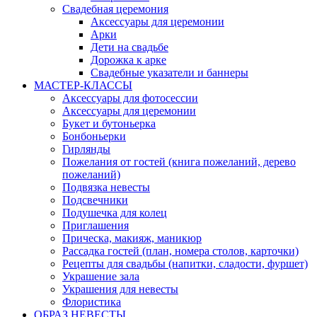
Свадебная церемония
Аксессуары для церемонии
Арки
Дети на свадьбе
Дорожка к арке
Свадебные указатели и баннеры
МАСТЕР-КЛАССЫ
Аксессуары для фотосессии
Аксессуары для церемонии
Букет и бутоньерка
Бонбоньерки
Гирлянды
Пожелания от гостей (книга пожеланий, дерево
пожеланий)
Подвязка невесты
Подсвечники
Подушечка для колец
Приглашения
Прическа, макияж, маникюр
Рассадка гостей (план, номера столов, карточки)
Рецепты для свадьбы (напитки, сладости, фуршет)
Украшение зала
Украшения для невесты
Флористика
ОБРАЗ НЕВЕСТЫ