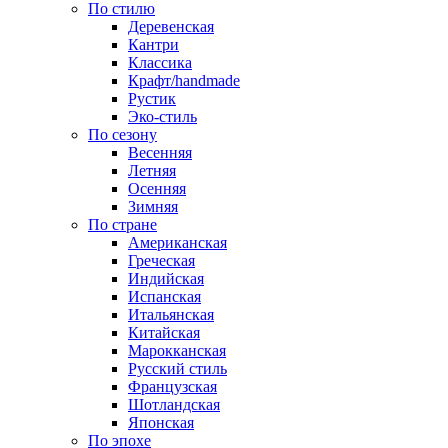
По стилю
Деревенская
Кантри
Классика
Крафт/handmade
Рустик
Эко-стиль
По сезону
Весенняя
Летняя
Осенняя
Зимняя
По стране
Американская
Греческая
Индийская
Испанская
Итальянская
Китайская
Марокканская
Русский стиль
Французская
Шотландская
Японская
По эпохе