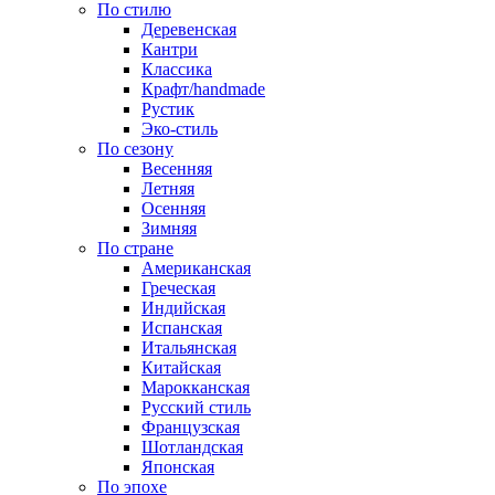
По стилю
Деревенская
Кантри
Классика
Крафт/handmade
Рустик
Эко-стиль
По сезону
Весенняя
Летняя
Осенняя
Зимняя
По стране
Американская
Греческая
Индийская
Испанская
Итальянская
Китайская
Марокканская
Русский стиль
Французская
Шотландская
Японская
По эпохе