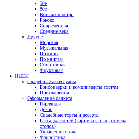
50е
80е
Винтаж и ретро
Рококо
Современная
Средние века
Другие
Морская
Музыкальная
По кино
По книгам
Спортивная
Фруктовая
ИДЕИ
Свадебные аксессуары
Бонбоньерки и комплименты гостям
Приглашения
Оформление банкета
Гирлянды
Декор
Свадебные торты и десерты
Рассадка гостей (карточки, план, номера
столов)
Украшение стола
Флористика