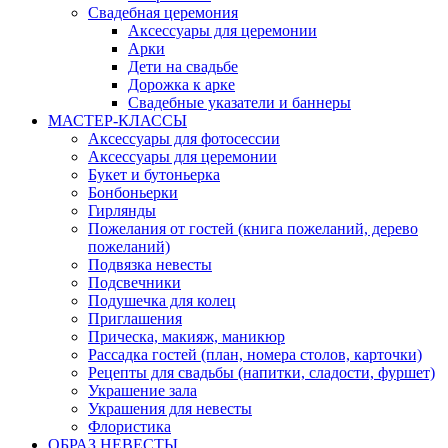
Свадебная церемония
Аксессуары для церемонии
Арки
Дети на свадьбе
Дорожка к арке
Свадебные указатели и баннеры
МАСТЕР-КЛАССЫ
Аксессуары для фотосессии
Аксессуары для церемонии
Букет и бутоньерка
Бонбоньерки
Гирлянды
Пожелания от гостей (книга пожеланий, дерево
пожеланий)
Подвязка невесты
Подсвечники
Подушечка для колец
Приглашения
Прическа, макияж, маникюр
Рассадка гостей (план, номера столов, карточки)
Рецепты для свадьбы (напитки, сладости, фуршет)
Украшение зала
Украшения для невесты
Флористика
ОБРАЗ НЕВЕСТЫ