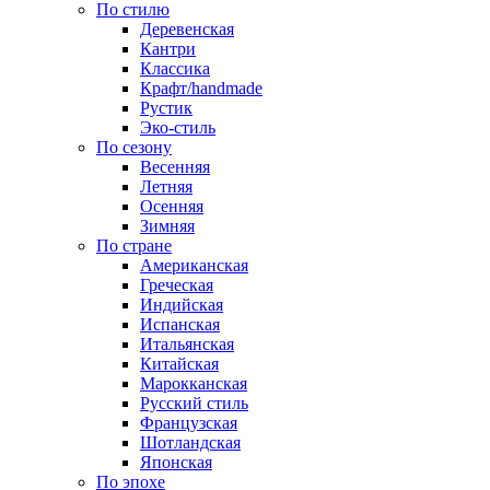
По стилю
Деревенская
Кантри
Классика
Крафт/handmade
Рустик
Эко-стиль
По сезону
Весенняя
Летняя
Осенняя
Зимняя
По стране
Американская
Греческая
Индийская
Испанская
Итальянская
Китайская
Марокканская
Русский стиль
Французская
Шотландская
Японская
По эпохе