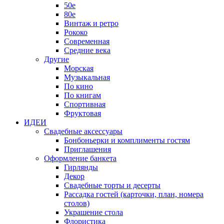
50е
80е
Винтаж и ретро
Рококо
Современная
Средние века
Другие
Морская
Музыкальная
По кино
По книгам
Спортивная
Фруктовая
ИДЕИ
Свадебные аксессуары
Бонбоньерки и комплименты гостям
Приглашения
Оформление банкета
Гирлянды
Декор
Свадебные торты и десерты
Рассадка гостей (карточки, план, номера
столов)
Украшение стола
Флористика