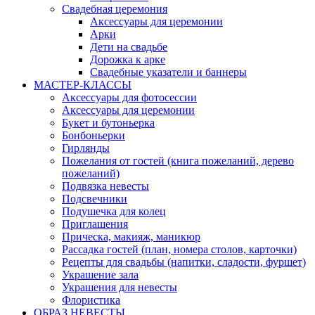
Свадебная церемония
Аксессуары для церемонии
Арки
Дети на свадьбе
Дорожка к арке
Свадебные указатели и баннеры
МАСТЕР-КЛАССЫ
Аксессуары для фотосессии
Аксессуары для церемонии
Букет и бутоньерка
Бонбоньерки
Гирлянды
Пожелания от гостей (книга пожеланий, дерево
пожеланий)
Подвязка невесты
Подсвечники
Подушечка для колец
Приглашения
Прическа, макияж, маникюр
Рассадка гостей (план, номера столов, карточки)
Рецепты для свадьбы (напитки, сладости, фуршет)
Украшение зала
Украшения для невесты
Флористика
ОБРАЗ НЕВЕСТЫ