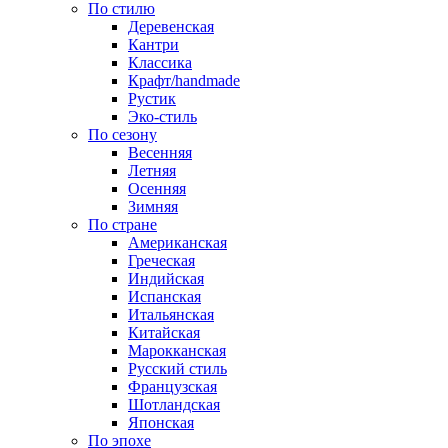
По стилю
Деревенская
Кантри
Классика
Крафт/handmade
Рустик
Эко-стиль
По сезону
Весенняя
Летняя
Осенняя
Зимняя
По стране
Американская
Греческая
Индийская
Испанская
Итальянская
Китайская
Марокканская
Русский стиль
Французская
Шотландская
Японская
По эпохе