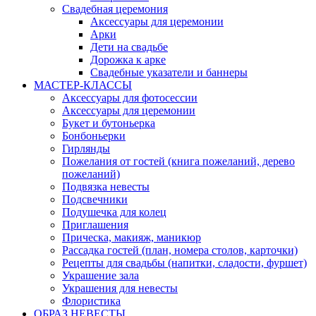
Свадебная церемония
Аксессуары для церемонии
Арки
Дети на свадьбе
Дорожка к арке
Свадебные указатели и баннеры
МАСТЕР-КЛАССЫ
Аксессуары для фотосессии
Аксессуары для церемонии
Букет и бутоньерка
Бонбоньерки
Гирлянды
Пожелания от гостей (книга пожеланий, дерево
пожеланий)
Подвязка невесты
Подсвечники
Подушечка для колец
Приглашения
Прическа, макияж, маникюр
Рассадка гостей (план, номера столов, карточки)
Рецепты для свадьбы (напитки, сладости, фуршет)
Украшение зала
Украшения для невесты
Флористика
ОБРАЗ НЕВЕСТЫ