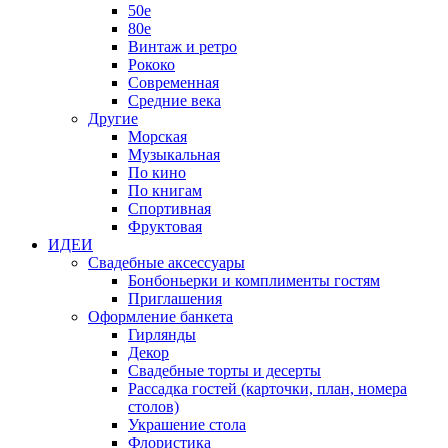
50е
80е
Винтаж и ретро
Рококо
Современная
Средние века
Другие
Морская
Музыкальная
По кино
По книгам
Спортивная
Фруктовая
ИДЕИ
Свадебные аксессуары
Бонбоньерки и комплименты гостям
Приглашения
Оформление банкета
Гирлянды
Декор
Свадебные торты и десерты
Рассадка гостей (карточки, план, номера
столов)
Украшение стола
Флористика